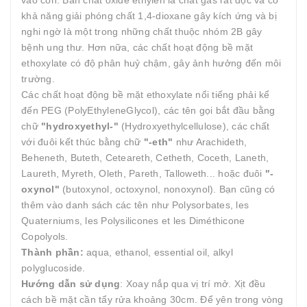
vào cồn. Bản chất oxide ethylen là chất gas rất độc và có
khả năng giải phóng chất 1,4-dioxane gây kích ứng và bị
nghi ngờ là một trong những chất thuộc nhóm 2B gây
bệnh ung thư. Hơn nữa, các chất hoạt động bề mặt
ethoxylate có độ phân huỷ chậm, gây ảnh hưởng đến môi
trường.
Các chất hoạt động bề mặt ethoxylate nổi tiếng phải kể
đến PEG (PolyEthyleneGlycol), các tên gọi bắt đầu bằng
chữ
"hydroxyethyl-"
(Hydroxyethylcellulose), các chất
với đuôi kết thúc bằng chữ
"-eth"
như Arachideth,
Beheneth, Buteth, Ceteareth, Cetheth, Coceth, Laneth,
Laureth, Myreth, Oleth, Pareth, Talloweth... hoặc đuôi
"-
oxynol"
(butoxynol, octoxynol, nonoxynol). Bạn cũng có
thêm vào danh sách các tên như Polysorbates, les
Quaterniums, les Polysilicones et les Diméthicone
Copolyols.
Thành phần:
aqua, ethanol, essential oil, alkyl
polyglucoside.
Hướng dẫn sử dụng
: Xoay nắp qua vị trí mở. Xịt đều
cách bề mặt cần tẩy rửa khoảng 30cm. Để yên trong vòng