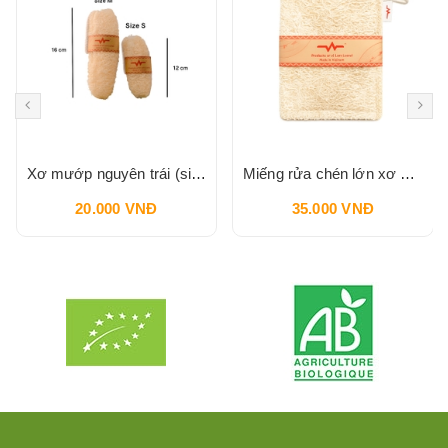
Xơ mướp nguyên trái (size S) VI LÂM
Miếng rửa chén lớn xơ mướp ( hình chữ nhật) VI LÂM
20.000 VNĐ
35.000 VNĐ