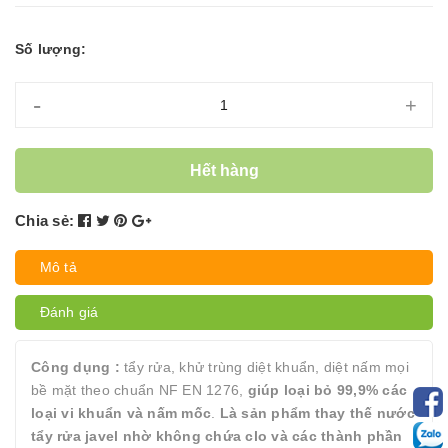
Số lượng:
-
+
Hết hàng
Chia sẻ:
Mô tả
Đánh giá
Công dụng :
tẩy rửa, khử trùng diệt khuẩn, diệt nấm mọi
bề mặt theo chuẩn NF EN 1276,
giúp loại bỏ 99,9% các
loại vi khuẩn và nấm mốc
.
Là sản phẩm thay thế nước
tẩy rửa javel nhờ không chứa clo và các thành phần