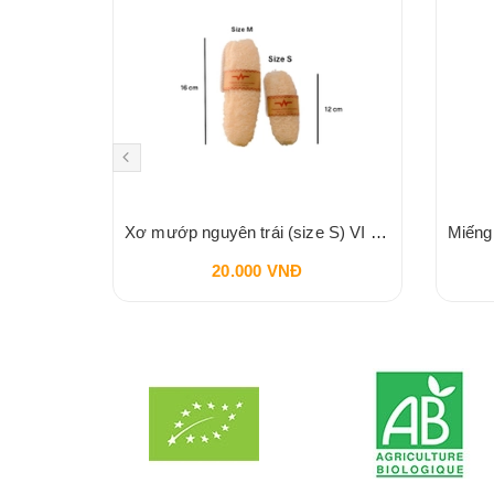
Nước Lau Sàn Sả Chanh FUWA3E 1L
Xơ mướp nguyên trái (size S) VI LÂM
20.000 VNĐ