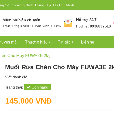
ng 14, phường Bình Trưng, Tp. Hồ Chí Minh
Hỗ trợ 24/7
Miễn phí vận chuyển
Trên 1 triệu VNĐ + Bán kính 10 km
0936037518
Hotline:
huyến mãi
Thương hiệu
Tin tức
Liên hệ
hén Cho Máy FUWA3E 2kg
Muối Rửa Chén Cho Máy FUWA3E 2
Viết đánh giá
Trạng thái:
Còn hàng
145.000 VNĐ