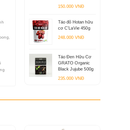
150.000 VNĐ
Táo đỏ Hotan hữu
nh
cơ C'LaVie 450g
248.000 VNĐ
bong,
Táo Đen Hữu Cơ
GRATO Organic
i
Black Jujube 500g
ợng
235.000 VNĐ