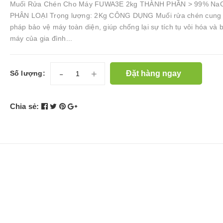
Muối Rửa Chén Cho Máy FUWA3E 2kg THÀNH PHẦN > 99% Na
PHÂN LOẠI Trọng lượng: 2Kg CÔNG DỤNG Muối rửa chén cung c
pháp bảo vệ máy toàn diện, giúp chống lại sự tích tụ vôi hóa và 
máy của gia đình...
-
+
Đặt hàng ngay
Số lượng:
Chia sẻ: