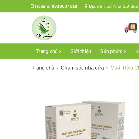
Hotline:
0936037518
Địa chỉ
:
Số Nhà 9/9 đườ
Trang chủ
Giới thiệu
Sản phẩm
K
Trang chủ
Chăm sóc nhà cửa
Muối Rửa C