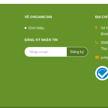
VỀ ORGANIC360
ĐỊA CHỈ
Giới thiệu
Số 
Bình
ĐĂNG KÝ NHẬN TIN
093
Thứ 
Đăng ký
yun