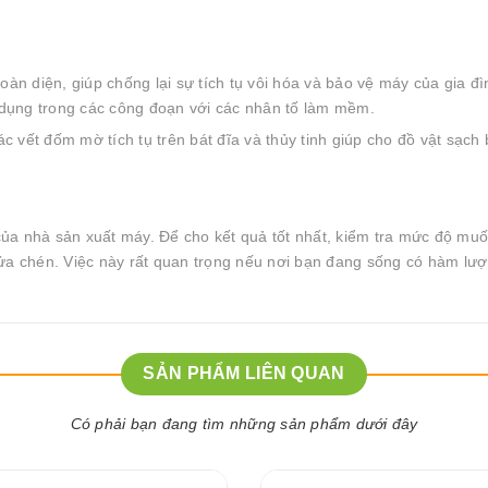
àn diện, giúp chống lại sự tích tụ vôi hóa và bảo vệ máy của gia đì
ụng trong các công đoạn với các nhân tố làm mềm.
vết đốm mờ tích tụ trên bát đĩa và thủy tinh giúp cho đồ vật sạch 
a nhà sản xuất máy. Để cho kết quả tốt nhất, kiểm tra mức độ muố
ửa chén. Việc này rất quan trọng nếu nơi bạn đang sống có hàm lư
SẢN PHẨM LIÊN QUAN
Có phải bạn đang tìm những sản phẩm dưới đây