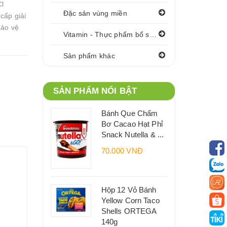
Cl
Đặc sản vùng miền
ấp giải
bảo vệ
Vitamin - Thực phẩm bổ sung
Sản phẩm khác
SẢN PHẨM NỔI BẬT
Bánh Que Chấm
Bơ Cacao Hạt Phỉ
Snack Nutella & ...
70.000 VNĐ
Hộp 12 Vỏ Bánh
Yellow Corn Taco
Shells ORTEGA
140g