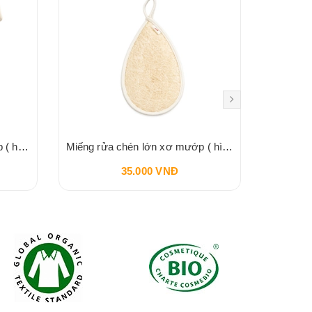
Miếng rửa chén nhỏ xơ mướp ( hình chữ nhật) VI LÂM
Miếng rửa chén lớn xơ mướp ( hình giọt nước) VI LÂM
35.000 VNĐ