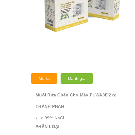
Mô tả
Đánh giá
Muối Rửa Chén Cho Máy FUWA3E 2kg
THÀNH PHẦN
> 99% NaCl
PHÂN LOẠI