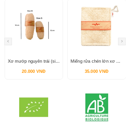
Xơ mướp nguyên trái (size S) VI LÂM
Miếng rửa chén lớn xơ mướp ( hình chữ nhật) VI LÂM
20.000 VNĐ
35.000 VNĐ