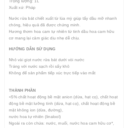
Trọng lượng: 1L
Xuất xứ: Pháp
Nước rửa bát chiết xuất từ lúa mỳ giúp tẩy dầu mỡ nhanh
chóng, hiệu quả đã được chứng minh.
Hương thơm hoa cam tự nhiên từ tinh dầu hoa cam hữu
cơ mang lại cảm giác dịu nhẹ dễ chịu.
HƯỚNG DẪN SỬ DỤNG
Nhỏ vài giọt nước rửa bát dưới vòi nước
Tráng với nước sạch rồi sấy khô
Không để sản phẩm tiếp xúc trực tiếp vào mắt
THÀNH PHẦN
<5% chất hoạt động bề mặt anion (dừa, hạt cọ), chất hoạt
động bề mặt lưỡng tính (dừa, hạt cọ), chất hoạt động bề
mặt không ion (dừa, đường),
nước hoa tự nhiên (linalool)
Ngoài ra còn chứa: nước, muối, nước hoa cam hữu cơ*,