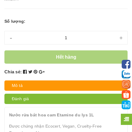
Số lượng:
-
+
Hết hàng
Chia sẻ:
Mô tả
Đánh giá
Nước rửa bát hoa cam Etamine du lys 1L
Được chứng nhận Ecocert, Vegan, Cruelty-Free