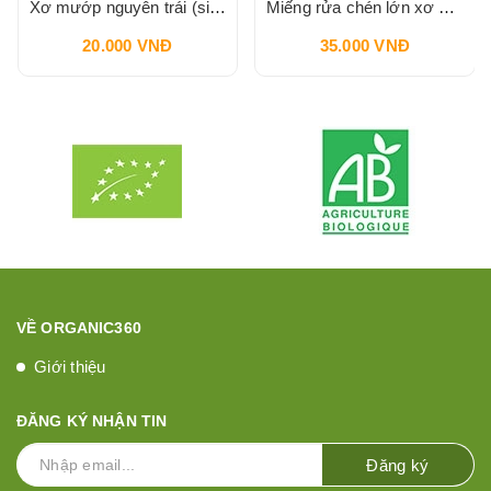
Xơ mướp nguyên trái (size S) VI LÂM
Miếng rửa chén lớn xơ mướp ( hình chữ nhật) VI LÂM
20.000 VNĐ
35.000 VNĐ
VỀ ORGANIC360
Giới thiệu
ĐĂNG KÝ NHẬN TIN
Đăng ký