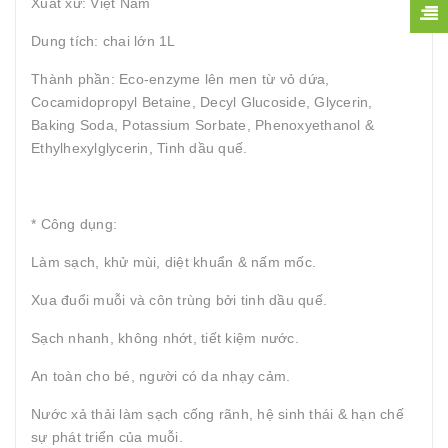
Xuất xứ: Việt Nam
Dung tích: chai lớn 1L
Thành phần: Eco-enzyme lên men từ vỏ dứa,
Cocamidopropyl Betaine, Decyl Glucoside, Glycerin,
Baking Soda, Potassium Sorbate, Phenoxyethanol &
Ethylhexylglycerin, Tinh dầu quế.
* Công dụng:
Làm sạch, khử mùi, diệt khuẩn & nấm mốc.
Xua đuổi muỗi và côn trùng bởi tinh dầu quế.
Sạch nhanh, không nhớt, tiết kiệm nước.
An toàn cho bé, người có da nhạy cảm.
Nước xả thải làm sạch cống rãnh, hệ sinh thái & hạn chế
sự phát triển của muỗi.