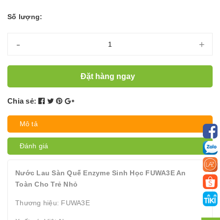
Số lượng:
-
+
Đặt hàng ngay
Chia sẻ:
Mô tả
Đánh giá
Nước Lau Sàn Quế Enzyme Sinh Học FUWA3E An
Toàn Cho Trẻ Nhỏ
Thương hiệu: FUWA3E