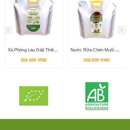
Xà Phòng Lau Giặt Thiên Nhiên VITABOX Hương Tràm 2800ml
Nước Rửa Chén Muối Hữu Cơ Dừa VITABOX Ginger Lemongrass Hương Gừng Sả Túi Refill 2800ml
354.000 VNĐ
356.000 VNĐ