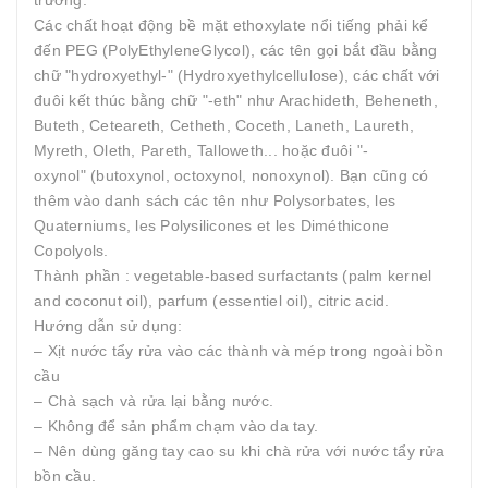
trường.
Các chất hoạt động bề mặt ethoxylate nổi tiếng phải kể
đến PEG (PolyEthyleneGlycol), các tên gọi bắt đầu bằng
chữ "hydroxyethyl-" (Hydroxyethylcellulose), các chất với
đuôi kết thúc bằng chữ "-eth" như Arachideth, Beheneth,
Buteth, Ceteareth, Cetheth, Coceth, Laneth, Laureth,
Myreth, Oleth, Pareth, Talloweth... hoặc đuôi "-
oxynol" (butoxynol, octoxynol, nonoxynol). Bạn cũng có
thêm vào danh sách các tên như Polysorbates, les
Quaterniums, les Polysilicones et les Diméthicone
Copolyols.
Thành phần : vegetable-based surfactants (palm kernel
and coconut oil), parfum (essentiel oil), citric acid.
Hướng dẫn sử dụng:
– Xịt nước tẩy rửa vào các thành và mép trong ngoài bồn
cầu
– Chà sạch và rửa lại bằng nước.
– Không để sản phẩm chạm vào da tay.
– Nên dùng găng tay cao su khi chà rửa với nước tẩy rửa
bồn cầu.