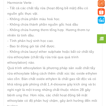
Harmonie Verte :
- Tất cả các chất tẩy rửa (hoạt động bề mặt) đều có
nguồn gốc thực vật.
- Không chứa phẩm màu hoá học.
- Không chứa thành phần nguồn gốc hoá dầu
- Không chứa hương thơm tổng hợp. Hương thơm tự
nhiên từ tinh dầu.
- Tính phân huỷ sinh học cao.
- Bao bì đóng gói tái chế được.
- Không chứa lauryl ether sulphate hoặc bất cứ chất tẩy
rửa ethoxylate (chất tẩy rửa trải qua quá trình
ethoxylation) nào.
Quá trình ethoxylation là phương pháp sản xuất chất tẩy
rửa ethoxylate bằng cách thêm chất xúc tác oxide ethylen
vào cồn. Bản chất oxide ethylen là chất gas rất độc và có
khả năng giải phóng chất 1,4-dioxane gây kích ứng và bị
nghi ngờ là một trong những chất thuộc nhóm 2B gây
bệnh ung thư. Hơn nữa, các chất hoạt động bề mặt
ethoxylate có độ phân huỷ chậm, gây ảnh hưởng đến môi