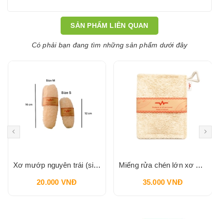
SẢN PHẨM LIÊN QUAN
Có phải bạn đang tìm những sản phẩm dưới đây
Xơ mướp nguyên trái (size S) VI LÂM
Miếng rửa chén lớn xơ mướp ( hình chữ nhật) VI LÂM
20.000 VNĐ
35.000 VNĐ