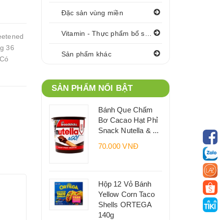
Đặc sản vùng miền
Vitamin - Thực phẩm bổ sung
etened
ng 36
Sản phẩm khác
 Có
SẢN PHẨM NỔI BẬT
Bánh Que Chấm
Bơ Cacao Hạt Phỉ
Snack Nutella & ...
70.000 VNĐ
Hộp 12 Vỏ Bánh
Yellow Corn Taco
Shells ORTEGA
140g