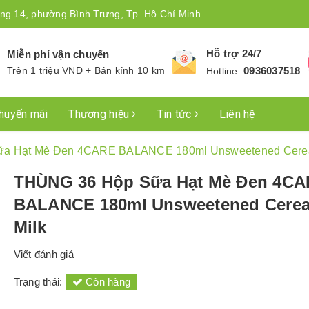
ng 14, phường Bình Trưng, Tp. Hồ Chí Minh
Hỗ trợ 24/7
Miễn phí vận chuyển
Trên 1 triệu VNĐ + Bán kính 10 km
0936037518
Hotline:
huyến mãi
Thương hiệu
Tin tức
Liên hệ
a Hạt Mè Đen 4CARE BALANCE 180ml Unsweetened Cerea
THÙNG 36 Hộp Sữa Hạt Mè Đen 4C
BALANCE 180ml Unsweetened Cerea
Milk
Viết đánh giá
Trạng thái:
Còn hàng