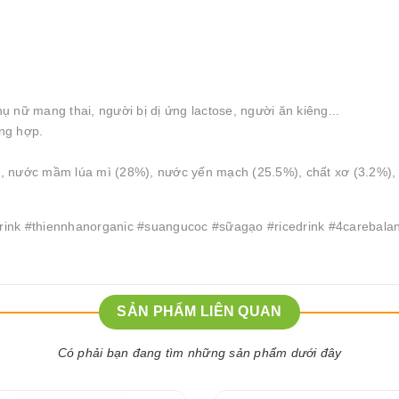
hụ nữ mang thai, người bị dị ứng lactose, người ăn kiêng...
ổng hợp.
, nước mầm lúa mì (28%), nước yến mạch (25.5%), chất xơ (3.2%),
ink #thiennhanorganic #suangucoc #sữagạo #ricedrink #4carebala
SẢN PHẨM LIÊN QUAN
Có phải bạn đang tìm những sản phẩm dưới đây