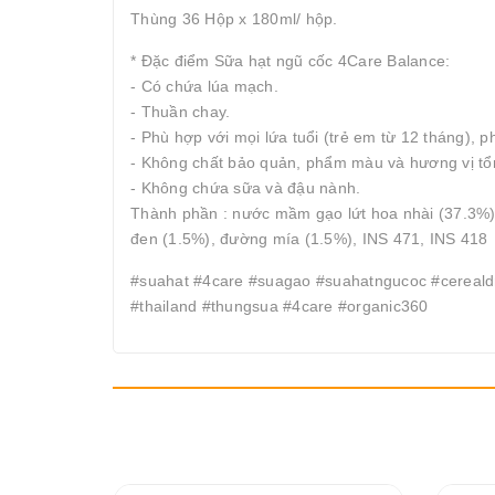
Thùng 36 Hộp x 180ml/ hộp.
* Đặc điểm Sữa hạt ngũ cốc 4Care Balance:
- Có chứa lúa mạch.
- Thuần chay.
- Phù hợp với mọi lứa tuổi (trẻ em từ 12 tháng), p
- Không chất bảo quản, phẩm màu và hương vị t
- Không chứa sữa và đậu nành.
Thành phần : nước mầm gạo lứt hoa nhài (37.3%)
đen (1.5%), đường mía (1.5%), INS 471, INS 418
#suahat #4care #suagao #suahatngucoc #cerealdr
#thailand #thungsua #4care #organic360