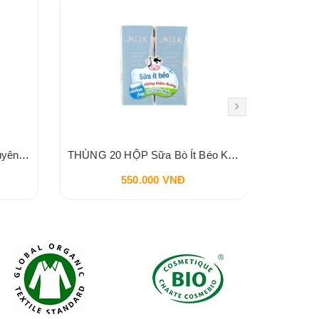
THÙNG 20 HỘP Sữa Bò Nguyên Kem Không Lactose MMILK 180ml
THÙNG 20 HỘP Sữa Bò Ít Béo Không Lactose MMILK 180ml
550.000 VNĐ