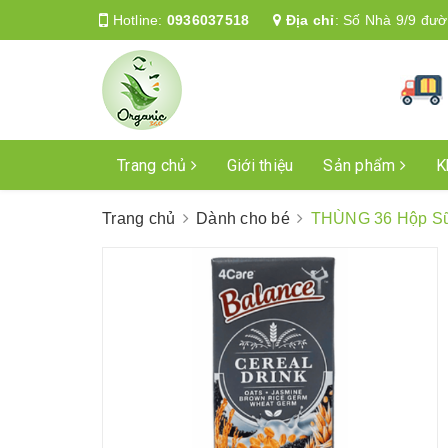
Hotline:
0936037518
Địa chỉ
:
Số Nhà 9/9 đườ
Trang chủ
Giới thiệu
Sản phẩm
K
Trang chủ
Dành cho bé
THÙNG 36 Hộp Sữ