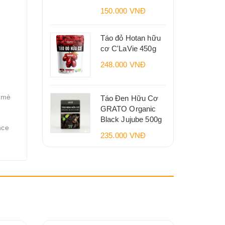
150.000 VNĐ
Táo đỏ Hotan hữu
cơ C'LaVie 450g
248.000 VNĐ
 mè
Táo Đen Hữu Cơ
GRATO Organic
Black Jujube 500g
nce
235.000 VNĐ