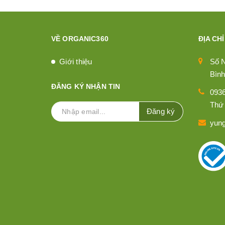
VỀ ORGANIC360
ĐỊA CHỈ
Giới thiệu
Số 
Bình
ĐĂNG KÝ NHẬN TIN
093
Thứ 
Đăng ký
yun