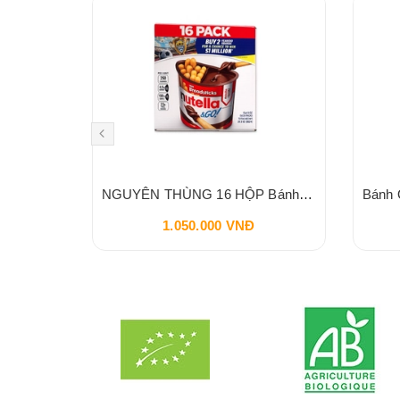
Nước Tương Mật Hoa Dừa SOKFARM Cho BÉ 60ml
NGUYÊN THÙNG 16 HỘP Bánh Que Chấm Bơ Cacao Hạt Phỉ Snack Nutella & Go Breadstick 52g
1.050.000 VNĐ