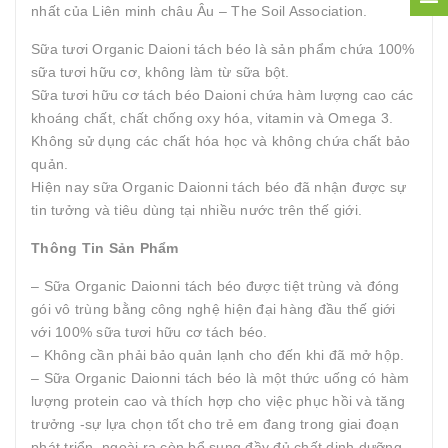
nhất của Liên minh châu Âu – The Soil Association.
Sữa tươi Organic Daioni tách béo là sản phẩm chứa 100%
sữa tươi hữu cơ, không làm từ sữa bột.
Sữa tươi hữu cơ tách béo Daioni chứa hàm lượng cao các
khoáng chất, chất chống oxy hóa, vitamin và Omega 3.
Không sử dụng các chất hóa học và không chứa chất bảo
quản.
Hiện nay sữa Organic Daionni tách béo đã nhận được sự
tin tưởng và tiêu dùng tại nhiều nước trên thế giới.
Thông Tin Sản Phẩm
– Sữa Organic Daionni tách béo được tiệt trùng và đóng
gói vô trùng bằng công nghệ hiện đại hàng đầu thế giới
với 100% sữa tươi hữu cơ tách béo.
– Không cần phải bảo quản lạnh cho đến khi đã mở hộp.
– Sữa Organic Daionni tách béo là một thức uống có hàm
lượng protein cao và thích hợp cho việc phục hồi và tăng
trưởng -sự lựa chọn tốt cho trẻ em đang trong giai đoạn
phát triển, ngoài ra còn bổ sung đầy đủ chất dinh dưỡng