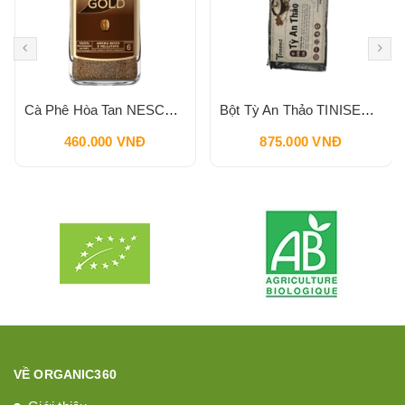
Cà Phê Hòa Tan NESCAFE Gold Cafe UK 200g Intesity 6
Bột Tỳ An Thảo TINISEED Gói Refill 900g
460.000 VNĐ
875.000 VNĐ
VỀ ORGANIC360