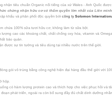
ng nhận tiêu chuẩn Organic nổi tiếng của xứ Wales - Anh Quốc được
hức chứng nhận hữu cơ có thẩm quyền lớn nhất của Liên minh
ập khẩu và phân phối độc quyền bởi
công ty
Solomon Internation
m chứa 100% sữa tươi hữu cơ, không làm từ sữa bột.
lượng cao các khoáng chất, chất chống oxy hóa, vitamin và Omega
chất bảo quản.
n được sự tin tưởng và tiêu dùng tại nhiều nước trên thế giới.
 đóng gói vô trùng bằng công nghệ hiện đại hàng đầu thế giới với 1
ở hộp.
uống có hàm lượng protein cao và thích hợp cho việc phục hồi và t
ai đoạn phát triển, ngoài ra còn bổ sung đầy đủ chất dinh dưỡng nhằ