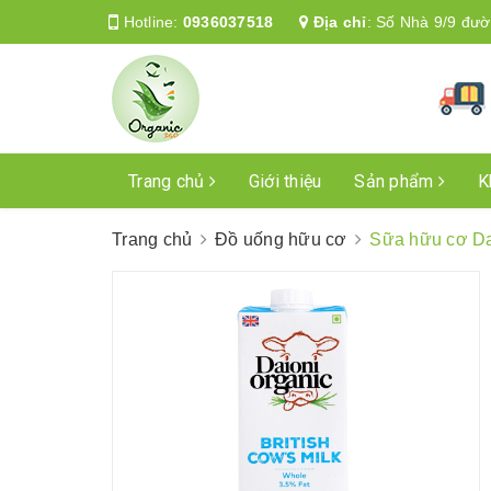
Hotline:
0936037518
Địa chỉ
:
Số Nhà 9/9 đườ
Trang chủ
Giới thiệu
Sản phẩm
K
Trang chủ
Đồ uống hữu cơ
Sữa hữu cơ Da