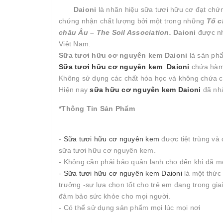
Daioni
là nhãn hiệu sữa tươi hữu cơ đạt chứ
chứng nhận chất lượng bởi một trong những
Tổ c
châu Âu – The Soil Association.
Daioni
được nh
Việt Nam.
Sữa tươi hữu cơ nguyên kem Daioni
là sản phẩ
Sữa tươi hữu cơ nguyên kem Daioni
chứa hàm 
Không sử dụng các chất hóa học và không chứa 
Hiện nay
sữa hữu cơ nguyên kem Daioni
đã nhậ
*Thông Tin Sản Phẩm
-
Sữa tươi hữu cơ nguyên kem
được tiệt trùng và
sữa tươi hữu cơ nguyên kem.
- Không cần phải bảo quản lạnh cho đến khi đã m
-
Sữa tươi hữu cơ nguyên kem Daioni
là một thức 
trưởng -sự lựa chọn tốt cho trẻ em đang trong gi
đảm bảo sức khỏe cho mọi người.
- Có thể sử dụng sản phẩm mọi lúc mọi nơi