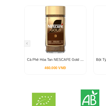
THÙNG 20 HỘP Sữa Bò Ít Béo Không Lactose MMILK 180ml
Cà Phê Hòa Tan NESCAFE Gold Cafe UK 200g Intesity 6
460.000 VNĐ