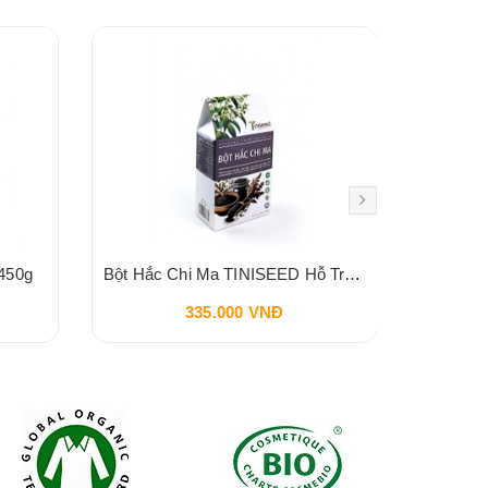
450g
Bột Hắc Chi Ma TINISEED Hỗ Trợ Đen Tóc Bổ Sung Khí Huyết Bổ Thận 450g
335.000 VNĐ