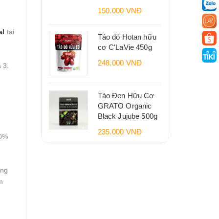
150.000 VNĐ
al
tại
Táo đỏ Hotan hữu
cơ C'LaVie 450g
248.000 VNĐ
 3.
Táo Đen Hữu Cơ
GRATO Organic
Black Jujube 500g
235.000 VNĐ
00%
ăng
m