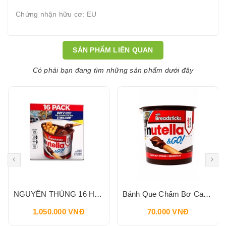
Chứng nhận hữu cơ: EU
SẢN PHẨM LIÊN QUAN
Có phải bạn đang tìm những sản phẩm dưới đây
NGUYÊN THÙNG 16 HỘP Bánh Que Chấm Bơ Cacao Hạt Phỉ Snack Nutella & Go Breadstick 52g
Bánh Que Chấm Bơ Cacao Hạt Phỉ Snack Nutella & Go Breadstick 52g
1.050.000 VNĐ
70.000 VNĐ