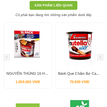
SẢN PHẨM LIÊN QUAN
Có phải bạn đang tìm những sản phẩm dưới đây
NGUYÊN THÙNG 16 HỘP Bánh Que Chấm Bơ Cacao Hạt Phỉ Snack Nutella & Go Breadstick 52g
Bánh Que Chấm Bơ Cacao Hạt Phỉ Snack Nutella & Go Breadstick 52g
1.050.000 VNĐ
70.000 VNĐ