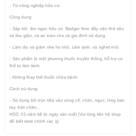
- Từ nông nghiệp hữu cơ.
Công dụng:
- Sáp bôi ấm ngực hữu cơ Badger thúc đẩy việc thở sâu
và thư giãn, và an toàn cho cả gia đình sử dụng.
- Làm dịu và giảm nhẹ ho nhỏ, cảm lạnh, và nghẹt mũi.
- Sản phẩm là một phương thuốc truyền thống, hỗ trợ cơ
thể tự làm lành.
- Không thay thế thuốc chữa bệnh.
Cách sử dụng:
- Sử dụng bôi trực tiếp vào vùng cổ, chán, ngực, lòng bàn
tay, bàn chân,...
HSD: 01 năm kể từ ngày sản xuất (Vui lòng liên hệ shop
để biết date chính xác ạ)