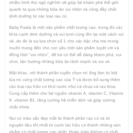
nhiều hình thù ngộ nghĩnh sẽ giúp bé khám phá thế giới
quanh ta qua những bữa ăn vui nhộn và cũng đầy chất
dinh dưỡng từ các loại rau củ.
Baby Pasta là một sản phẩm chất lượng cao, trong đó các
khía cạnh dinh dưỡng và vui tươi cùng tồn tại một cách vui
vẻ, do đó là sự lựa chọn số 1 cho các bậc cha mẹ mong
muốn mang đến cho con yêu một sản phẩm tuyệt vời và
đồng thời “vui nhộn”, để bé có thể dễ dàng khám phá, vui
chơi, tận hưởng những bữa ăn lành mạnh và vui vẻ.
Mặt khác, với thành phần tuyển chọn mì ống làm từ bột
lúa mì cứng chất lượng cao của Ý và được bổ sung thêm
các loại rau hữu cơ khử nước như cà chua và rau bina
Cung cấp thêm cho bé nguồn vitamin A, vitamin C, Vitamin
K. vitamin B1, tăng cường hệ miễn dịch và giúp xương
chắc khỏe.
Nui có màu sắc đẹp mắt từ thành phần rau củ và từ
nguyên liệu tốt nhất từ ​​canh tác hữu cơ thành những sản
phẩm có chất lượng cao nhất. Hoàn toàn không có chất