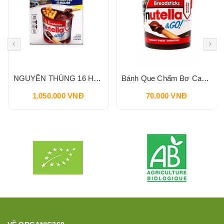
NGUYÊN THÙNG 16 HỘP Bánh Que Chấm Bơ Cacao Hạt Phỉ Snack Nutella & Go Breadstick 52g
Bánh Que Chấm Bơ Cacao Hạt Phỉ Snack Nutella & Go Breadstick 52g
1.050.000 VNĐ
70.000 VNĐ