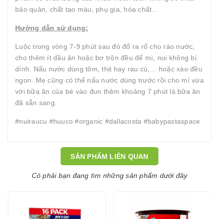
bảo quản, chất tạo màu, phụ gia, hóa chất..
Hướng dẫn sử dụng:
Luộc trong vòng 7-9 phút sau đó đổ ra rổ cho ráo nước,
cho thêm ít dầu ăn hoặc bơ trộn đều để mì, nui không bị
dính. Nấu nước dùng tôm, thịt hay rau củ,… hoặc xào đều
ngon. Mẹ cũng có thể nấu nước dùng trước rồi cho mì vừa
với bữa ăn của bé vào đun thêm khoảng 7 phút là bữa ăn
đã sẵn sang.
#nuiraucu #huuco #organic #dallacosta #babypastaspace
SẢN PHẨM LIÊN QUAN
Có phải bạn đang tìm những sản phẩm dưới đây