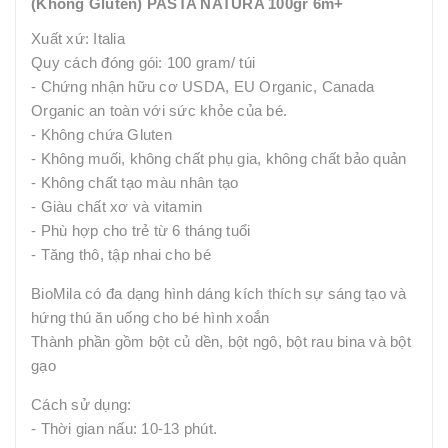
(Không Gluten) PASTA NATURA 100gr 6m+
Xuất xứ: Italia
Quy cách đóng gói: 100 gram/ túi
- Chứng nhận hữu cơ USDA, EU Organic, Canada
Organic an toàn với sức khỏe của bé.
- Không chứa Gluten
- Không muối, không chất phụ gia, không chất bảo quản
- Không chất tạo màu nhân tạo
- Giàu chất xơ và vitamin
- Phù hợp cho trẻ từ 6 tháng tuổi
- Tăng thô, tập nhai cho bé
BioMila có đa dạng hình dáng kích thích sự sáng tạo và
hứng thú ăn uống cho bé hình xoắn
Thành phần gồm bột củ dền, bột ngô, bột rau bina và bột
gạo
Cách sử dụng:
- Thời gian nấu: 10-13 phút.