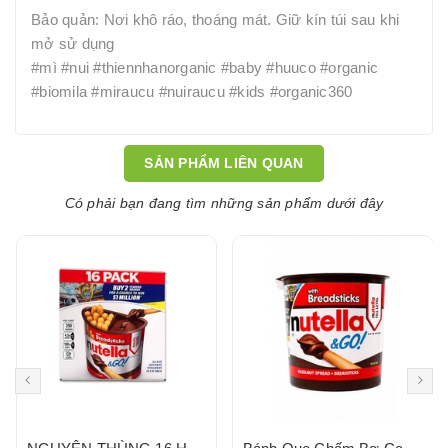
Bảo quản: Nơi khô ráo, thoáng mát. Giữ kín túi sau khi
mở sử dụng
#mì #nui #thiennhanorganic #baby #huuco #organic
#biomila #miraucu #nuiraucu #kids #organic360
SẢN PHẨM LIÊN QUAN
Có phải bạn đang tìm những sản phẩm dưới đây