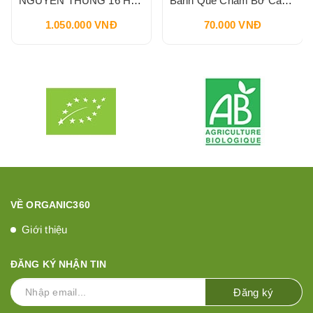
NGUYÊN THÙNG 16 HỘP Bánh Que Chấm Bơ Cacao Hạt Phỉ Snack Nutella & Go Breadstick 52g
Bánh Que Chấm Bơ Cacao Hạt Phỉ Snack Nutella & Go Breadstick 52g
1.050.000 VNĐ
70.000 VNĐ
VỀ ORGANIC360
Giới thiệu
ĐĂNG KÝ NHẬN TIN
Đăng ký