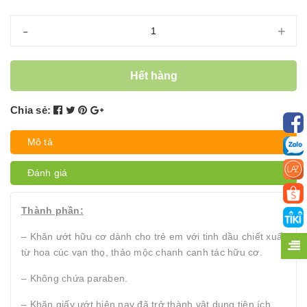
-
+
Hết hàng
Chia sẻ:
Mô tả
Đánh giá
Thành phần:
– Khăn ướt hữu cơ dành cho trẻ em với tinh dầu chiết xuất
từ hoa cúc vạn thọ, thảo mộc chanh canh tác hữu cơ.
– Không chứa paraben.
– Khăn giấy ướt hiện nay đã trở thành vật dụng tiện ích