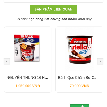
SẢN PHẨM LIÊN QUAN
Có phải bạn đang tìm những sản phẩm dưới đây
NGUYÊN THÙNG 16 HỘP Bánh Que Chấm Bơ Cacao Hạt Phỉ Snack Nutella & Go Breadstick 52g
Bánh Que Chấm Bơ Cacao Hạt Phỉ Snack Nutella & Go Breadstick 52g
1.050.000 VNĐ
70.000 VNĐ