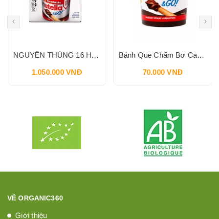
NGUYÊN THÙNG 16 HỘP Bánh Que Chấm Bơ Cacao Hạt Phỉ Snack Nutella & Go Breadstick 52g
Bánh Que Chấm Bơ Cacao Hạt Phỉ Snack Nutella & Go Breadstick 52g
1.050.000 VNĐ
70.000 VNĐ
VỀ ORGANIC360
Giới thiệu