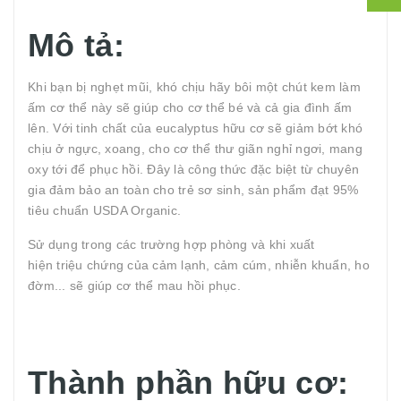
Mô tả:
Khi bạn bị nghẹt mũi, khó chịu hãy bôi một chút kem làm
ấm cơ thể này sẽ giúp cho cơ thể bé và cả gia đình ấm
lên. Với tinh chất của eucalyptus hữu cơ sẽ giảm bớt khó
chịu ở ngực, xoang, cho cơ thể thư giãn nghỉ ngơi, mang
oxy tới để phục hồi. Đây là công thức đặc biệt từ chuyên
gia đảm bảo an toàn cho trẻ sơ sinh, sản phẩm đạt 95%
tiêu chuẩn USDA Organic.
Sử dụng trong các trường hợp phòng và khi xuất
hiện triệu chứng của cảm lạnh, cảm cúm, nhiễn khuẩn, ho
đờm... sẽ giúp cơ thể mau hồi phục.
Thành phần hữu cơ: