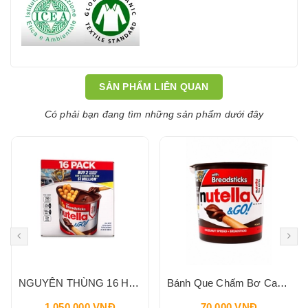
SẢN PHẨM LIÊN QUAN
Có phải bạn đang tìm những sản phẩm dưới đây
NGUYÊN THÙNG 16 HỘP Bánh Que Chấm Bơ Cacao Hạt Phỉ Snack Nutella & Go Breadstick 52g
Bánh Que Chấm Bơ Cacao Hạt Phỉ Snack Nutella & Go Breadstick 52g
1.050.000 VNĐ
70.000 VNĐ