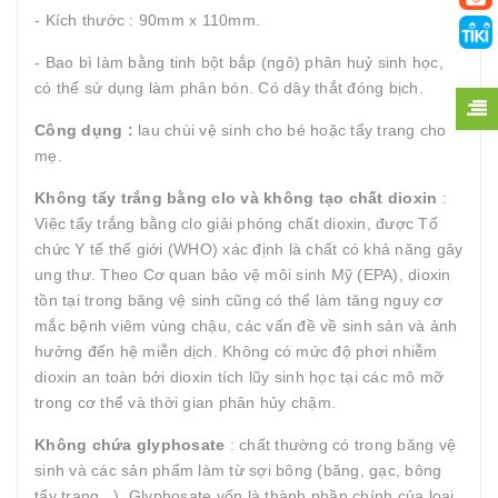
- Kích thước : 90mm x 110mm.
- Bao bì làm bằng tinh bột bắp (ngô) phân huỷ sinh học,
có thể sử dụng làm phân bón. Có dây thắt đóng bịch.
Công dụng :
lau chùi vệ sinh cho bé hoặc tẩy trang cho
mẹ.
Không tẩy trắng bằng clo và không tạo chất dioxin
:
Việc tẩy trắng bằng clo giải phóng chất dioxin, được Tổ
chức Y tế thế giới (WHO) xác định là chất có khả năng gây
ung thư. Theo Cơ quan bảo vệ môi sinh Mỹ (EPA), dioxin
tồn tại trong băng vệ sinh cũng có thể làm tăng nguy cơ
mắc bệnh viêm vùng chậu, các vấn đề về sinh sản và ảnh
hưởng đến hệ miễn dịch. Không có mức độ phơi nhiễm
dioxin an toàn bởi dioxin tích lũy sinh học tại các mô mỡ
trong cơ thể và thời gian phân hủy chậm.
Không chứa glyphosate
: chất thường có trong băng vệ
sinh và các sản phẩm làm từ sợi bông (băng, gạc, bông
tẩy trang...). Glyphosate vốn là thành phần chính của loại