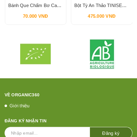
Bánh Que Chấm Bơ Cacao Hạt Phỉ Snack Nutella & Go Breadstick 52g
Bột Tỳ An Thảo TINISEED 450g
70.000 VNĐ
475.000 VNĐ
VỀ ORGANIC360
Giới thiệu
ĐĂNG KÝ NHẬN TIN
Đăng ký