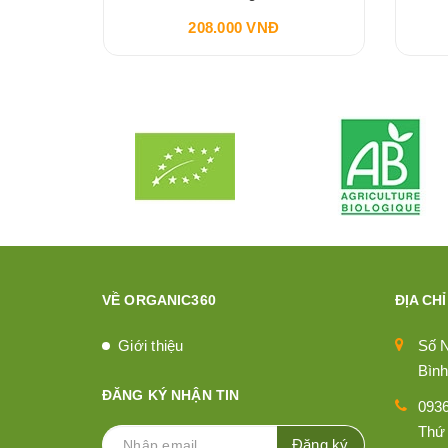
208.000 VNĐ
VỀ ORGANIC360
ĐỊA CHỈ
Giới thiệu
Số 
Bình
ĐĂNG KÝ NHẬN TIN
093
Thứ 
Đăng ký