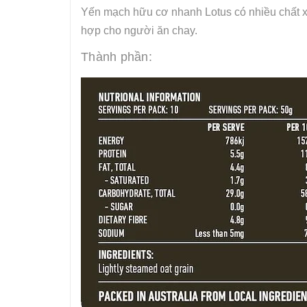
Yến mạch hữu cơ nhanh Lotus có nhiều chất 
hợp cho người ăn chay.
Thành phần: