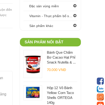
Đặc sản vùng miền
cuộn đến
được
Vitamin - Thực phẩm bổ sung
Sản phẩm khác
SẢN PHẨM NỔI BẬT
Bánh Que Chấm
Bơ Cacao Hạt Phỉ
Snack Nutella & ...
70.000 VNĐ
an
Hộp 12 Vỏ Bánh
Yellow Corn Taco
hàng
Shells ORTEGA
140g