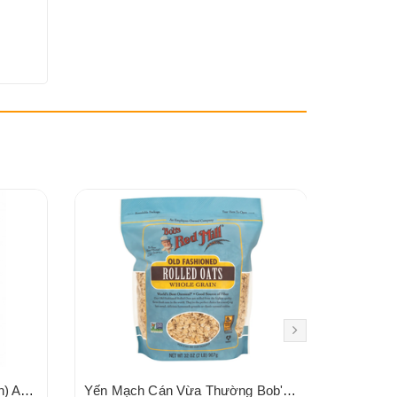
Yến mạch cán hữu cơ (ăn liền) Aztec Organics 180g
Yến Mạch Cán Vừa Thường Bob's Red Mill Old Fashioned Rolled Oats 907g