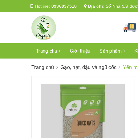
Hotline:
0936037518
Địa chỉ
:
Số Nhà 9/9 đườ
Trang chủ
Giới thiệu
Sản phẩm
K
Trang chủ
Gạo, hạt, đậu và ngũ cốc
Yến m