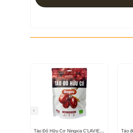
Đậu hà lan xanh hữu cơ Aztec Organics 200g
Táo Đỏ Hữu Cơ Ningxia C'LAVIE 450g
Táo đ