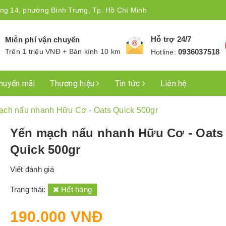
ng 14, phường Bình Trưng, Tp. Hồ Chí Minh
Hỗ trợ 24/7
Miễn phí vận chuyển
Trên 1 triệu VNĐ + Bán kính 10 km
0936037518
Hotline:
huyến mãi
Thương hiệu
Tin tức
Liên hệ
ạch nấu nhanh Hữu Cơ - Oats Quick 500gr
Yến mạch nấu nhanh Hữu Cơ - Oats
Quick 500gr
Viết đánh giá
Trạng thái:
Hết hàng
190.000 VNĐ