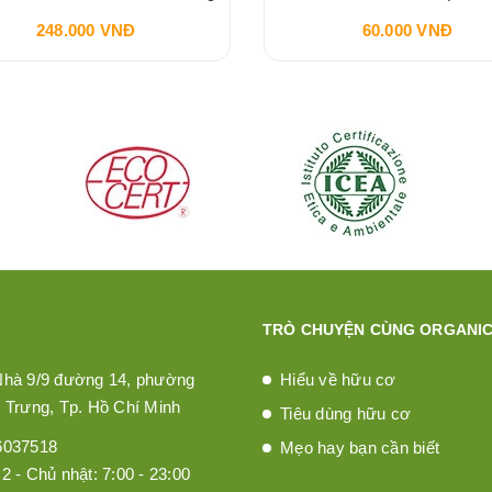
248.000 VNĐ
60.000 VNĐ
TRÒ CHUYỆN CÙNG ORGANIC
Nhà 9/9 đường 14, phường
Hiểu về hữu cơ
 Trưng, Tp. Hồ Chí Minh
Tiêu dùng hữu cơ
6037518
Mẹo hay bạn cần biết
2 - Chủ nhật: 7:00 - 23:00