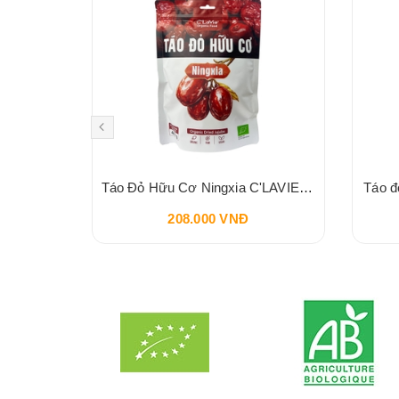
Đậu hà lan xanh hữu cơ Aztec Organics 200g
Táo Đỏ Hữu Cơ Ningxia C'LAVIE 450g
Táo đ
208.000 VNĐ