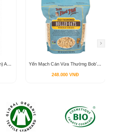
Yến mạch cán hữu cơ (ăn liền) Aztec Organics 180g
Yến Mạch Cán Vừa Thường Bob's Red Mill Old Fashioned Rolled Oats 907g
248.000 VNĐ