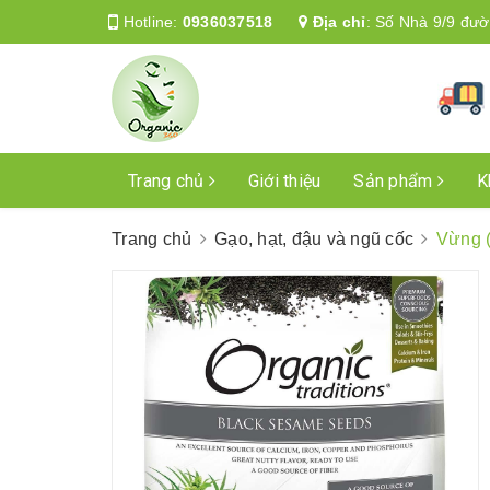
Hotline:
0936037518
Địa chỉ
:
Số Nhà 9/9 đườ
Trang chủ
Giới thiệu
Sản phẩm
K
Trang chủ
Gạo, hạt, đậu và ngũ cốc
Vừng 