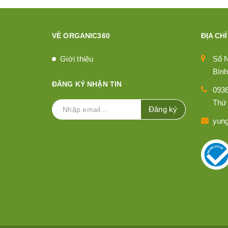
VỀ ORGANIC360
ĐỊA CHỈ
Giới thiệu
Số 
Bình
ĐĂNG KÝ NHẬN TIN
093
Thứ 
Đăng ký
yun