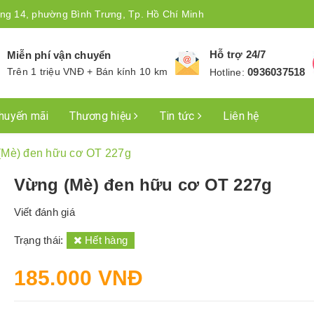
ng 14, phường Bình Trưng, Tp. Hồ Chí Minh
Hỗ trợ 24/7
Miễn phí vận chuyển
Trên 1 triệu VNĐ + Bán kính 10 km
0936037518
Hotline:
huyến mãi
Thương hiệu
Tin tức
Liên hệ
(Mè) đen hữu cơ OT 227g
Vừng (Mè) đen hữu cơ OT 227g
Viết đánh giá
Trạng thái:
Hết hàng
185.000 VNĐ