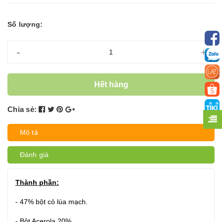
Số lượng:
-
+
Hết hàng
Chia sẻ:
Mô tả
Đánh giá
Thành phần:
-
47% bột cỏ lúa mạch.
- Bột Acerola 20%.