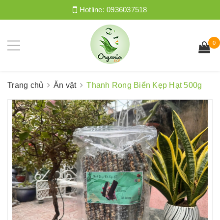
Hotline:
0936037518
0
Trang chủ
Ăn vặt
Thanh Rong Biển Kẹp Hạt 500g