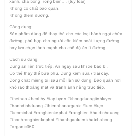
xanh, chà bông, rong biển,... (tùy loại)
Không có chất bảo quản.
Không thêm đường.
Công dụng:
Sản phẩm dùng để thay thế cho các loại bánh ngọt chứa
đường, phù hợp cho người cần kiểm soát lượng đường
hay lựa chọn lành mạnh cho chế độ ăn ít đường.
Cách sử dụng:
Dùng ăn liền trực tiếp. Ăn ngay sau khi xé bao bì.
Có thể thay thế bữa phụ. Dùng kèm sữa / trái cây.
Đóng chặt miệng túi sau mỗi lần sử dụng. Bảo quản nơi
khô ráo thoáng mát và tránh ánh nắng trực tiếp.
#thethao #healthy #tapluyen #khongduongtinhluyen
#banhdinhduong #thiennhanorganic #keo #kẹo
#keomixhat #rongbienkephat #rongbien #hatdinhduong
#thanhrongbienkephat #thanhgaolutmixhatchabong
#organic360