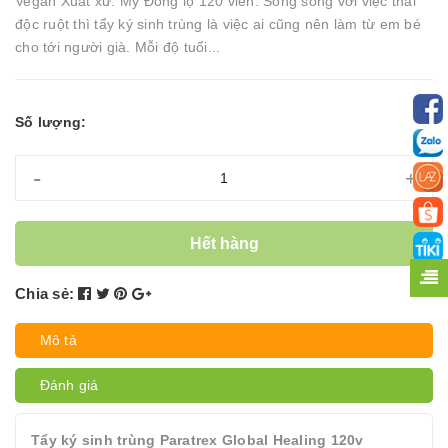
Vegan Xuất xứ: Mỹ Đóng lọ 120 viên. Song song với việc thải
độc ruột thì tẩy ký sinh trùng là việc ai cũng nên làm từ em bé
cho tới người già. Mỗi độ tuổi...
Số lượng:
-
+
Hết hàng
Chia sẻ:
Mô tả
Đánh giá
Tẩy ký sinh trùng Paratrex Global Healing 120v