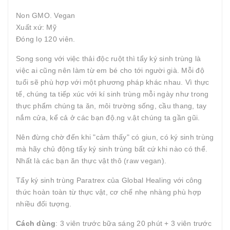
Non GMO. Vegan
Xuất xứ: Mỹ
Đóng lọ 120 viên.
Song song với việc thải độc ruột thì tẩy ký sinh trùng là
việc ai cũng nên làm từ em bé cho tới người già. Mỗi độ
tuổi sẽ phù hợp với một phương pháp khác nhau. Vì thực
tế, chúng ta tiếp xúc với kí sinh trùng mỗi ngày như trong
thực phẩm chúng ta ăn, môi trường sống, cầu thang, tay
nắm cửa, kể cả ở các bạn độ.ng v.ật chúng ta gần gũi.
Nên đừng chờ đến khi "cảm thấy" có giun, có ký sinh trùng
mà hãy chủ động tẩy ký sinh trùng bất cứ khi nào có thể.
Nhất là các bạn ăn thực vật thô (raw vegan).
Tẩy ký sinh trùng Paratrex của Global Healing với công
thức hoàn toàn từ thực vật, cơ chế nhẹ nhàng phù hợp
nhiều đối tượng.
Cách dùng
: 3 viên trước bữa sáng 20 phút + 3 viên trước