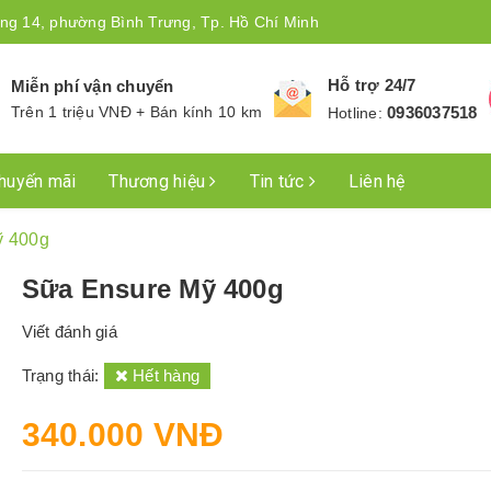
ng 14, phường Bình Trưng, Tp. Hồ Chí Minh
Hỗ trợ 24/7
Miễn phí vận chuyển
Trên 1 triệu VNĐ + Bán kính 10 km
0936037518
Hotline:
huyến mãi
Thương hiệu
Tin tức
Liên hệ
ỹ 400g
Sữa Ensure Mỹ 400g
Viết đánh giá
Trạng thái:
Hết hàng
340.000 VNĐ