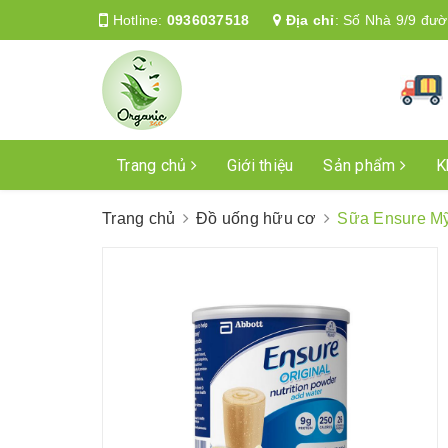
Hotline:
0936037518
Địa chỉ
:
Số Nhà 9/9 đườ
Trang chủ
Giới thiệu
Sản phẩm
K
Trang chủ
Đồ uống hữu cơ
Sữa Ensure M