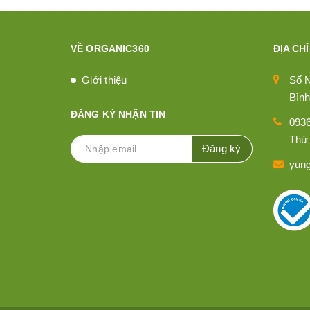
VỀ ORGANIC360
ĐỊA CHỈ
Giới thiệu
Số 
Bình
ĐĂNG KÝ NHẬN TIN
093
Thứ 
Đăng ký
yun