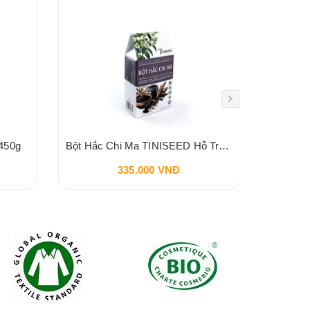
450g
Bột Hắc Chi Ma TINISEED Hỗ Trợ Đen Tóc Bổ Sung Khí Huyết Bổ Thận 450g
335.000 VNĐ