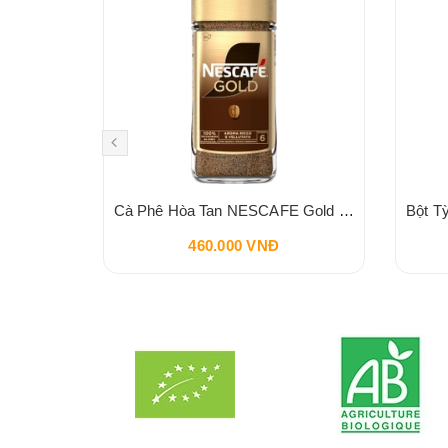
THÙNG 20 HỘP Sữa Bò Ít Béo Không Lactose MMILK 180ml
Cà Phê Hòa Tan NESCAFE Gold Cafe UK 200g Intesity 6
460.000 VNĐ