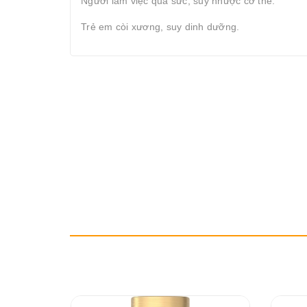
Người làm việc quá sức, suy nhược cơ thể.
Trẻ em còi xương, suy dinh dưỡng.