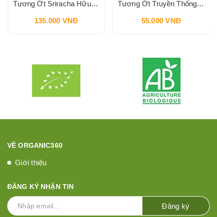
Tương Ớt Sriracha Hữu Cơ Pbfarm 230g
Tương Ớt Truyền Thống SPICO Sriracha Chilli Sauce 240g
135.000 VNĐ
55.000 VNĐ
VỀ ORGANIC360
Giới thiệu
ĐĂNG KÝ NHẬN TIN
Đăng ký