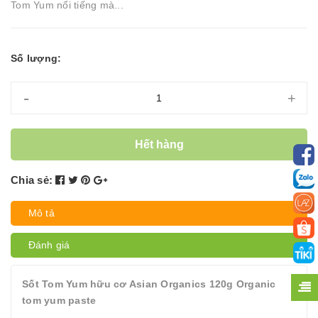
Tom Yum nổi tiếng mà...
Số lượng:
-
+
Hết hàng
Chia sẻ:
Mô tả
Đánh giá
Sốt Tom Yum hữu cơ Asian Organics 120g Organic
tom yum paste