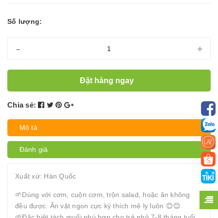
Số lượng:
-
+
Đặt hàng ngay
Chia sẻ:
Mô tả
Đánh giá
Xuất xứ: Hàn Quốc
🌱Dùng với cơm, cuộn cơm, trộn salad, hoặc ăn không
đều được. Ăn vặt ngon cực kỳ thích mê ly luôn 😊😊
🌱Đặc biệt tách muối phù hợp cho trẻ nhỏ 7-8 tháng tuổi