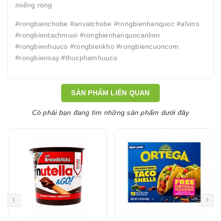
miếng rong
#rongbienchobe #anvatchobe #rongbienhanquoc #alvins
#rongbientachmuoi #rongbienhanquocanlien
#rongbienhuuco #rongbienkho #rongbiencuoncom
#rongbiensay #thucphamhuuco
SẢN PHẨM LIÊN QUAN
Có phải bạn đang tìm những sản phẩm dưới đây