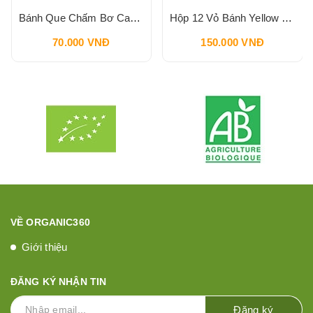
Bánh Que Chấm Bơ Cacao Hạt Phỉ Snack Nutella & Go Breadstick 52g
Hộp 12 Vỏ Bánh Yellow Corn Taco Shells ORTEGA 140g
70.000 VNĐ
150.000 VNĐ
VỀ ORGANIC360
Giới thiệu
ĐĂNG KÝ NHẬN TIN
Đăng ký