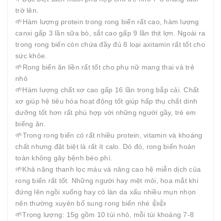
trở lên.
️🌱Hàm lượng protein trong rong biển rất cao, hàm lượng
canxi gấp 3 lần sữa bò, sắt cao gấp 9 lần thịt lợn. Ngoài ra
trong rong biển còn chứa đầy đủ 8 loại axitamin rất tốt cho
sức khỏe.
️🌱Rong biển ăn liền rất tốt cho phụ nữ mang thai và trẻ
nhỏ
🌱Hàm lượng chất xơ cao gấp 16 lần trong bắp cải. Chất
xơ giúp hệ tiêu hóa hoạt động tốt giúp hấp thụ chất dinh
dưỡng tốt hơn rất phù hợp với những người gầy, trẻ em
biếng ăn.
️🌱Trong rong biển có rất nhiều protein, vitamin và khoáng
chất nhưng đặt biệt là rất ít calo. Dó đó, rong biển hoàn
toàn không gây bệnh béo phì.
🌱Khả năng thanh lọc máu và nâng cao hệ miễn dịch của
rong biển rất tốt. Những người hay mệt mỏi, hoa mắt khi
đứng lên ngồi xuống hay có làn da xấu nhiều mụn nhọn
nên thường xuyên bổ sung rong biển nhé 👍👍
🌱Trọng lượng: 15g gồm 10 túi nhỏ, mỗi túi khoảng 7-8