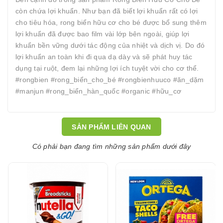
còn chứa lợi khuẩn. Như bạn đã biết lợi khuẩn rất có lợi
cho tiêu hóa, rong biển hữu cơ cho bé được bổ sung thêm
lợi khuẩn đã được bao film vài lớp bên ngoài, giúp lợi
khuẩn bền vững dưới tác động của nhiệt và dịch vị. Do đó
lợi khuẩn an toàn khi đi qua dạ dày và sẽ phát huy tác
dụng tại ruột, đem lại những lợi ích tuyệt vời cho cơ thể.
#rongbien #rong_biển_cho_bé #rongbienhuuco #ăn_dặm
#manjun #rong_biển_hàn_quốc #organic #hữu_cơ
SẢN PHẨM LIÊN QUAN
Có phải bạn đang tìm những sản phẩm dưới đây