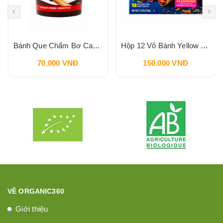
Bánh Que Chấm Bơ Cacao Hạt Phỉ Snack Nutella & Go Breadstick 52g
Hộp 12 Vỏ Bánh Yellow Corn Taco Shells ORTEGA 140g
70.000 VNĐ
150.000 VNĐ
VỀ ORGANIC360
Giới thiệu