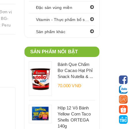
Đặc sản vùng miền
Đơn vị
 BG-
Vitamin - Thực phẩm bổ sung
: Peru
Sản phẩm khác
SẢN PHẨM NỔI BẬT
Bánh Que Chấm
Bơ Cacao Hạt Phỉ
Snack Nutella & ...
70.000 VNĐ
Hộp 12 Vỏ Bánh
Yellow Corn Taco
Shells ORTEGA
140g