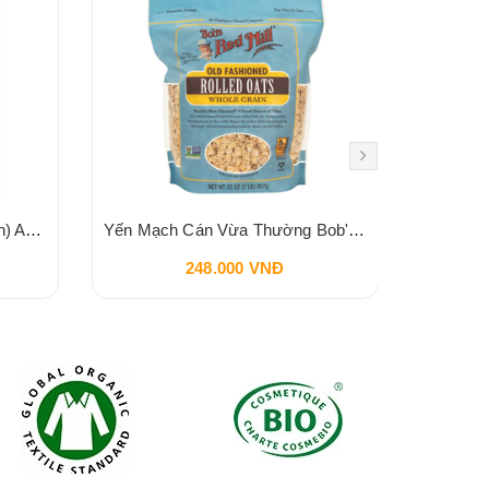
Yến mạch cán hữu cơ (ăn liền) Aztec Organics 180g
Yến Mạch Cán Vừa Thường Bob's Red Mill Old Fashioned Rolled Oats 907g
248.000 VNĐ