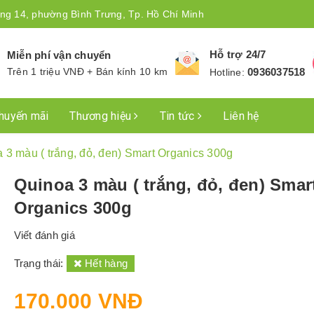
ng 14, phường Bình Trưng, Tp. Hồ Chí Minh
Hỗ trợ 24/7
Miễn phí vận chuyển
Trên 1 triệu VNĐ + Bán kính 10 km
0936037518
Hotline:
huyến mãi
Thương hiệu
Tin tức
Liên hệ
 3 màu ( trắng, đỏ, đen) Smart Organics 300g
Quinoa 3 màu ( trắng, đỏ, đen) Smar
Organics 300g
Viết đánh giá
Trạng thái:
Hết hàng
170.000 VNĐ