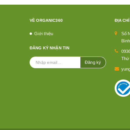
VỀ ORGANIC360
ĐỊA CHỈ
Giới thiệu
Số 
Bình
ĐĂNG KÝ NHẬN TIN
093
Thứ 
Đăng ký
yun