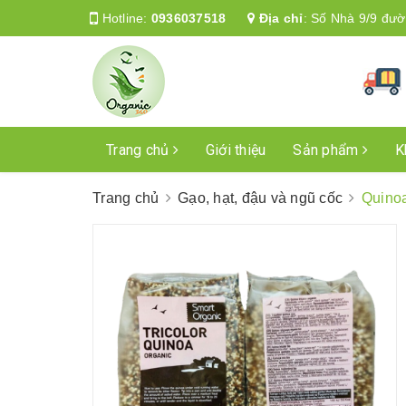
Hotline:
0936037518
Địa chỉ
:
Số Nhà 9/9 đườ
Trang chủ
Giới thiệu
Sản phẩm
K
Trang chủ
Gạo, hạt, đậu và ngũ cốc
Quinoa