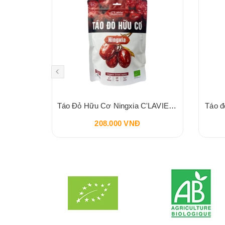
Đậu hà lan xanh hữu cơ Aztec Organics 200g
Táo Đỏ Hữu Cơ Ningxia C'LAVIE 450g
Táo đ
208.000 VNĐ