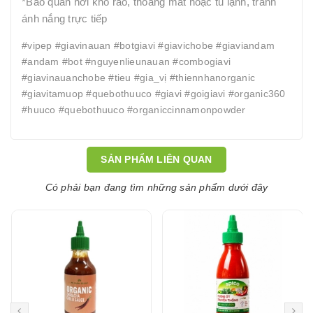
*Bảo quản nơi khô ráo, thoáng mát hoặc tủ lạnh, tránh
ánh nắng trực tiếp
#vipep #giavinauan #botgiavi #giavichobe #giaviandam
#andam #bot #nguyenlieunauan #combogiavi
#giavinauanchobe #tieu #gia_vị #thiennhanorganic
#giavitamuop #quebothuuco #giavi #goigiavi #organic360
#huuco #quebothuuco #organiccinnamonpowder
SẢN PHẨM LIÊN QUAN
Có phải bạn đang tìm những sản phẩm dưới đây