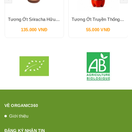
Tương Ớt Sriracha Hữu Cơ Pbfarm 230g
Tương Ớt Truyền Thống SPICO Sriracha Chilli Sauce 240g
135.000 VNĐ
55.000 VNĐ
VỀ ORGANIC360
Giới thiệu
ĐĂNG KÝ NHẬN TIN