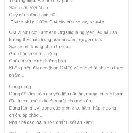
Thương hiệu: Farmer's Organic
Sản xuất: Việt Nam
Quy cách đóng gói: Hũ
-
Thành phần:
100% Quế cây hữu cơ xay nhuyễn
Gia vị hữu cơ Farmer's Organic là nguyên liệu nấu ăn
không thể thiếu trong bữa ăn của mọi gia đình.
Sản phẩm không chứa trừ sâu
Giúp bảo vệ môi trường
Chứa nhiều dinh dưỡng hơn
Không biến đổi gen (Non GMO) và các chất phụ gia thực
phẩm...
Công dụng:
Dùng để tẩm ướp nguyên liệu nấu ăn, mang lại mùi thơm
đặc trưng, màu sắc đẹp mắt cho món ăn.
Dùng làm gia vị trong các món kho, hầm, hấp, nướng,
chiên, áp chảo...
Pha chế các loại nước chấm, sốt ăn kèm.