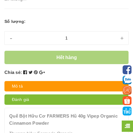
Số lượng:
-
+
Hết hàng
Chia sẻ:
Mô tả
Đánh giá
Quế Bột Hữu Cơ FARMERS Hũ 40g Vipep Organic
Cinnamon Powder