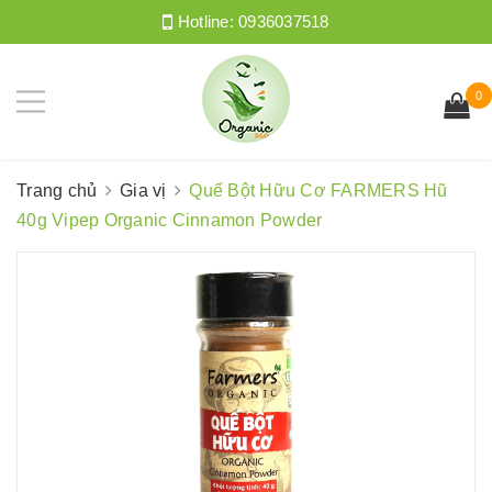
Hotline:
0936037518
0
Trang chủ
Gia vị
Quế Bột Hữu Cơ FARMERS Hũ
40g Vipep Organic Cinnamon Powder