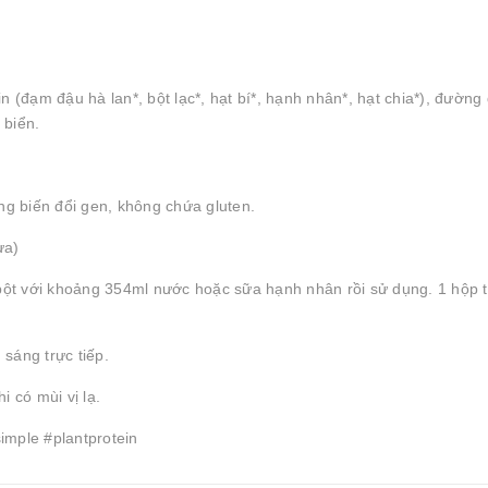
in
(đạm đậu hà lan*, bột lạc*, hạt bí*, hạnh nhân*, hạt chia*), đường
 biển.
g biến đổi gen, không chứa gluten.
ừa)
 bột với khoảng 354ml nước hoặc sữa hạnh nhân rồi sử dụng. 1 hộp 
sáng trực tiếp.
 có mùi vị lạ.
imple #plantprotein