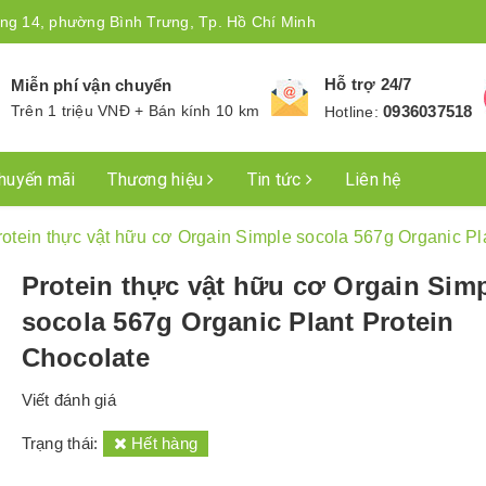
ng 14, phường Bình Trưng, Tp. Hồ Chí Minh
Hỗ trợ 24/7
Miễn phí vận chuyển
Trên 1 triệu VNĐ + Bán kính 10 km
0936037518
Hotline:
huyến mãi
Thương hiệu
Tin tức
Liên hệ
rotein thực vật hữu cơ Orgain Simple socola 567g Organic Pl
Protein thực vật hữu cơ Orgain Sim
socola 567g Organic Plant Protein
Chocolate
Viết đánh giá
Trạng thái:
Hết hàng