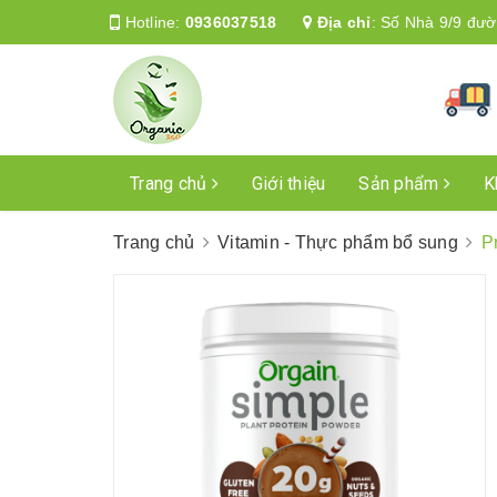
Hotline:
0936037518
Địa chỉ
:
Số Nhà 9/9 đườ
Trang chủ
Giới thiệu
Sản phẩm
K
Trang chủ
Vitamin - Thực phẩm bổ sung
P