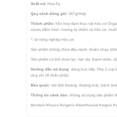
Xuất xứ:
Hoa Kỳ
Quy cách đóng gói:
567gr/hộp
Thành phần:
hỗn hợp đạm thực vật hữu cơ Orga
cacao kiềm hóa*, hương tự nhiên và hữu cơ, muối
*: từ nông nghiệp hữu cơ.
Sản phẩm không chứa đậu nành, thuần chay, khôn
Sản phẩm có thể chứa lạc, hạt cây (hạnh nhân, d
Hướng dẫn sử dụng:
dùng trực tiếp. Pha 2 cup
ứng với 18 khẩu phần.
Bảo quản:
nơi khô thoáng, thoáng mát, tránh ánh 
Thông tin cảnh báo:
không sử dụng sản phẩm khi
#protein #huuco #organic #damthucvat #orgain #s