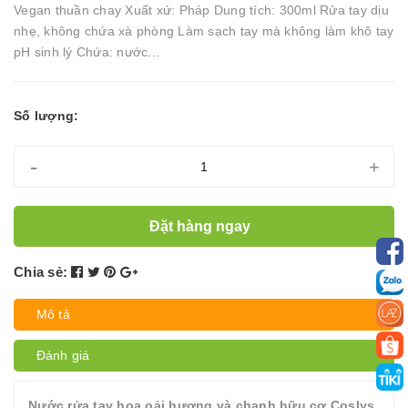
Vegan thuần chay Xuất xứ: Pháp Dung tích: 300ml Rửa tay dịu
nhẹ, không chứa xà phòng Làm sạch tay mà không làm khô tay
pH sinh lý Chứa: nước...
Số lượng:
-
+
Đặt hàng ngay
Chia sẻ:
Mô tả
Đánh giá
Nước rửa tay hoa oải hương và chanh hữu cơ Coslys