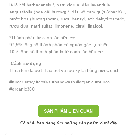
lá lô hội barbadensis *, natri clorua, dầu lavandula
angustifolia (hoa oải hương) *, dầu vỏ cam quýt (chanh) *,
nước hoa (hương thơm), rượu benzyl, axit dehydroacetic,
rượu dừa, natri sulfat, limonene, citral, linalool.
*Thành phần từ canh tác hữu cơ
97,5% tổng số thành phần có nguồn gốc tự nhiên
10% tổng số thành phần là từ canh tác hữu cơ
Cách sử dụng
Thoa lên da ướt. Tạo bọt và rửa kỹ lại bằng nước sạch.
#nuocruatay #coslys #handwash #organic #huuco
#organic360
SẢN PHẨM LIÊN QUAN
Có phải bạn đang tìm những sản phẩm dưới đây