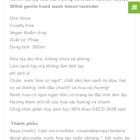
300ml gentle hand wash lemon lavender
One Voice
Cruelty-free
Vegan thuần chay
Xuất xứ: Pháp
Dung tích: 300ml
Rửa tay dịu nhẹ, không chứa xà phòng
Làm sạch tay mà không làm khô tay
pH sinh lý
Chứa: nước hoa cỏ ngọt*, chất nền làm sạch từ dừa, hạt
cọ và đường, tinh dầu chanh* và hoa oải hương*
Nước hoa cỏ ngọt ngào hữu cơ mang lại đặc tính làm dịu
Hương thơm tinh tế của hoa oải hương và chanh
Công thức phân hủy sinh học 98% theo OECD 302B test
Thành phần
Aqua (nước), natri coco-sulfate, cocamidopropyl betaine,
decyl glucoside, nước hoa tảo xoắn ulmaria *, bột nước ép