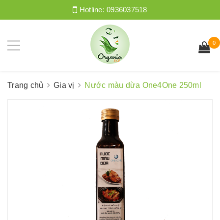
Hotline:
0936037518
0
Trang chủ
Gia vị
Nước màu dừa One4One 250ml