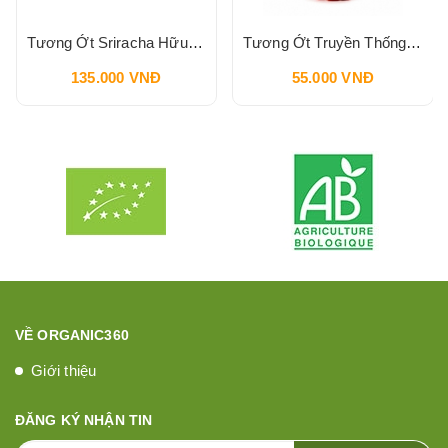
Tương Ớt Sriracha Hữu Cơ Pbfarm 230g
Tương Ớt Truyền Thống SPICO Sriracha Chilli Sauce 240g
135.000 VNĐ
55.000 VNĐ
VỀ ORGANIC360
Giới thiệu
ĐĂNG KÝ NHẬN TIN