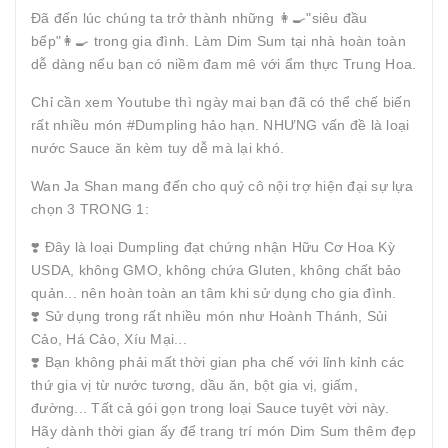
Đã đến lúc chúng ta trở thành những 👩‍🍳"siêu đầu
bếp"👩‍🍳 trong gia đình. Làm Dim Sum tại nhà hoàn toàn
dễ dàng nếu bạn có niềm đam mê với ẩm thực Trung Hoa.
Chỉ cần xem Youtube thì ngày mai bạn đã có thể chế biến
rất nhiều món #Dumpling hảo hạn. NHƯNG vấn đề là loại
nước Sauce ăn kèm tuy dễ mà lại khó.
Wan Ja Shan mang đến cho quý cô nội trợ hiện đại sự lựa
chọn 3 TRONG 1:
❣️ Đây là loại Dumpling đạt chứng nhận Hữu Cơ Hoa Kỳ
USDA, không GMO, không chứa Gluten, không chất bảo
quản... nên hoàn toàn an tâm khi sử dụng cho gia đình.
❣️ Sử dụng trong rất nhiều món như Hoành Thánh, Sủi
Cảo, Há Cảo, Xíu Mại...
❣️ Bạn không phải mất thời gian pha chế với lỉnh kỉnh các
thứ gia vị từ nước tương, dầu ăn, bột gia vị, giấm,
đường... Tất cả gói gọn trong loại Sauce tuyệt vời này.
Hãy dành thời gian ấy để trang trí món Dim Sum thêm đẹp