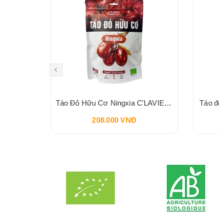
Hạt Điều Hữu Cơ AZTEC ORGANICS Cashew Kernel 200g
Táo Đỏ Hữu Cơ Ningxia C'LAVIE 450g
Táo đ
208.000 VNĐ