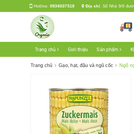
Hotline:
0936037518
Địa chỉ
:
Số Nhà 9/9 đườ
Trang chủ
Giới thiệu
Sản phẩm
K
Trang chủ
Gạo, hạt, đậu và ngũ cốc
Ngô ng