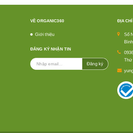
VỀ ORGANIC360
ĐỊA CHỈ
Giới thiệu
Số 
Bình
ĐĂNG KÝ NHẬN TIN
093
Thứ 
Đăng ký
yun