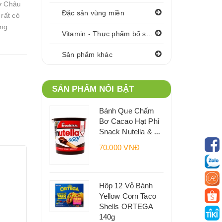
ơ Châu
Đặc sản vùng miền
rất có
ăng
Vitamin - Thực phẩm bổ sung
Sản phẩm khác
SẢN PHẨM NỔI BẬT
Bánh Que Chấm
Bơ Cacao Hạt Phỉ
Snack Nutella & ...
70.000 VNĐ
Hộp 12 Vỏ Bánh
Yellow Corn Taco
Shells ORTEGA
140g