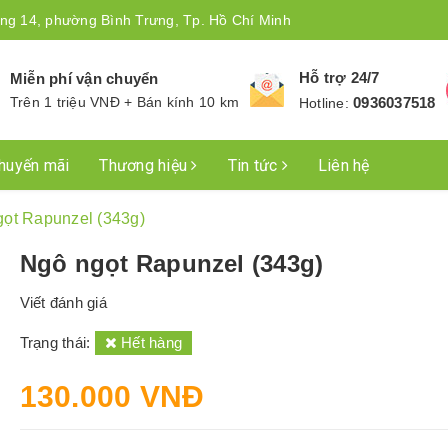
ng 14, phường Bình Trưng, Tp. Hồ Chí Minh
Hỗ trợ 24/7
Miễn phí vận chuyển
Trên 1 triệu VNĐ + Bán kính 10 km
0936037518
Hotline:
huyến mãi
Thương hiệu
Tin tức
Liên hệ
ọt Rapunzel (343g)
Ngô ngọt Rapunzel (343g)
Viết đánh giá
Trạng thái:
Hết hàng
130.000 VNĐ