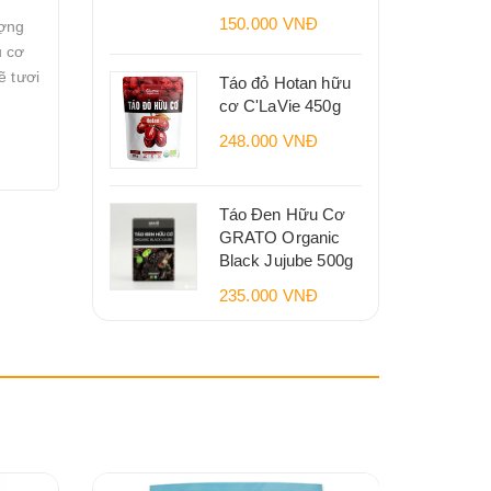
150.000 VNĐ
ượng
u cơ
ẽ tươi
Táo đỏ Hotan hữu
cơ C'LaVie 450g
248.000 VNĐ
Táo Đen Hữu Cơ
GRATO Organic
Black Jujube 500g
235.000 VNĐ