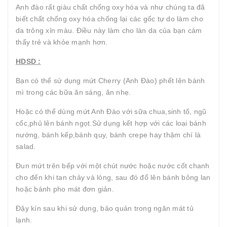
Anh đào rất giàu chất chống oxy hóa và như chúng ta đã
biết chất chống oxy hóa chống lại các gốc tự do làm cho
da trông xỉn màu. Điều này làm cho làn da của bạn cảm
thấy trẻ và khỏe mạnh hơn.
HDSD :
Bạn có thể sử dụng mứt Cherry (Anh Đào) phết lên bánh
mì trong các bữa ăn sáng, ăn nhẹ.
Hoặc có thể dùng mứt Anh Đào với sữa chua,sinh tố, ngũ
cốc,phủ lên bánh ngọt.Sử dụng kết hợp với các loại bánh
nướng, bánh kếp,bánh quy, bánh crepe hay thậm chí là
salad.
Đun mứt trên bếp với một chút nước hoặc nước cốt chanh
cho đến khi tan chảy và lỏng, sau đó đổ lên bánh bông lan
hoặc bánh pho mát đơn giản.
Đậy kín sau khi sử dụng, bảo quản trong ngăn mát tủ
lạnh.