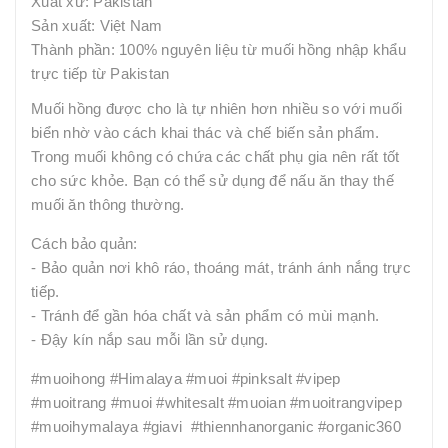
Xuất xứ: Pakistan
Sản xuất: Việt Nam
Thành phần: 100% nguyên liệu từ muối hồng nhập khẩu
trực tiếp từ Pakistan
Muối hồng được cho là tự nhiên hơn nhiều so với muối
biển nhờ vào cách khai thác và chế biến sản phẩm.
Trong muối không có chứa các chất phụ gia nên rất tốt
cho sức khỏe. Bạn có thể sử dụng để nấu ăn thay thế
muối ăn thông thường.
Cách bảo quản:
- Bảo quản nơi khô ráo, thoáng mát, tránh ánh nắng trực
tiếp.
- Tránh để gần hóa chất và sản phẩm có mùi mạnh.
- Đậy kín nắp sau mỗi lần sử dụng.
#muoihong #Himalaya #muoi #pinksalt #vipep
#muoitrang #muoi #whitesalt #muoian #muoitrangvipep
#muoihymalaya #giavi #thiennhanorganic #organic360