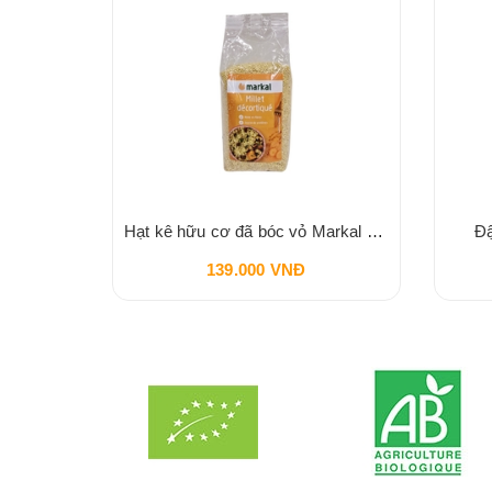
Đậu lăng đỏ cam san hô hữu cơ Markal 500g
Hạt kê hữu cơ đã bóc vỏ Markal 500g
Đậ
139.000 VNĐ