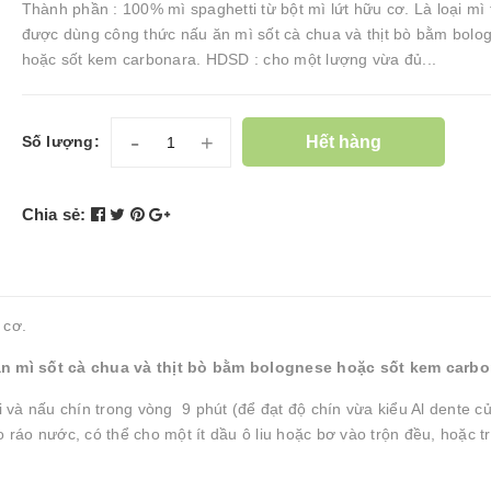
Thành phần : 100% mì spaghetti từ bột mì lứt hữu cơ. Là loại mì
được dùng công thức nấu ăn mì sốt cà chua và thịt bò bằm bolo
hoặc sốt kem carbonara. HDSD : cho một lượng vừa đủ...
-
+
Hết hàng
Số lượng:
Chia sẻ:
 cơ.
n mì sốt cà chua và thịt bò bằm bolognese hoặc sốt kem carbo
và nấu chín trong vòng 9 phút (để đạt độ chín vừa kiểu Al dente c
o ráo nước, có thể cho một ít dầu ô liu hoặc bơ vào trộn đều, hoặc t