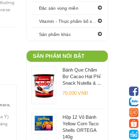
 thường
Đặc sản vùng miền
gnese
Vitamin - Thực phẩm bổ sung
Sản phẩm khác
SẢN PHẨM NỔI BẬT
Bánh Que Chấm
Bơ Cacao Hạt Phỉ
Snack Nutella & ...
70.000 VNĐ
nara.
ủa Ý)
Hộp 12 Vỏ Bánh
Yellow Corn Taco
ráng
Shells ORTEGA
140g