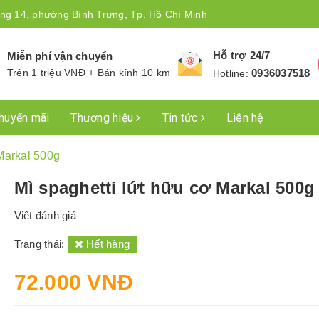
ng 14, phường Bình Trưng, Tp. Hồ Chí Minh
Hỗ trợ 24/7
Miễn phí vận chuyển
Trên 1 triệu VNĐ + Bán kính 10 km
0936037518
Hotline:
huyến mãi
Thương hiệu
Tin tức
Liên hệ
 Markal 500g
Mì spaghetti lứt hữu cơ Markal 500g
Viết đánh giá
Trạng thái:
Hết hàng
72.000 VNĐ