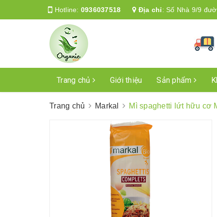
Hotline:
0936037518
Địa chỉ
:
Số Nhà 9/9 đườ
Trang chủ
Giới thiệu
Sản phẩm
K
Trang chủ
Markal
Mì spaghetti lứt hữu cơ