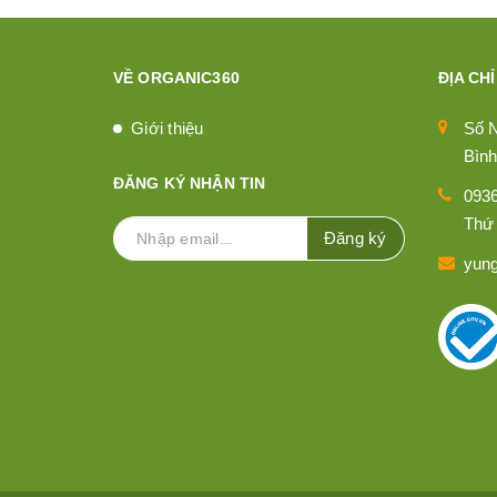
VỀ ORGANIC360
ĐỊA CHỈ
Giới thiệu
Số 
Bình
ĐĂNG KÝ NHẬN TIN
093
Thứ 
Đăng ký
yun