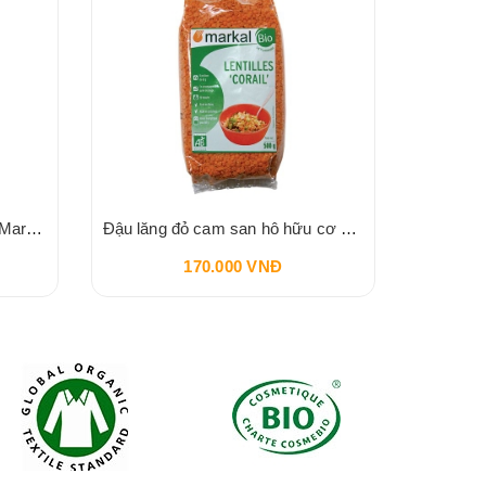
Yến mạch cán mỏng hữu cơ Markal 500g
Đậu lăng đỏ cam san hô hữu cơ Markal 500g
170.000 VNĐ