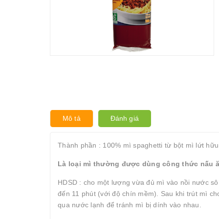
Mô tả
Đánh giá
Thành phần : 100% mì spaghetti từ bột mì lứt hữu
Là loại mì thường được dùng công thức nấu ă
HDSD : cho một lượng vừa đủ mì vào nồi nước sôi 
đến 11 phút (với độ chín mềm). Sau khi trút mì ch
qua nước lạnh để tránh mì bị dính vào nhau.