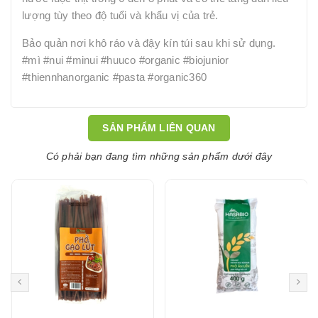
lượng tùy theo độ tuổi và khẩu vị của trẻ.
Bảo quản nơi khô ráo và đậy kín túi sau khi sử dụng.
#mì #nui #minui #huuco #organic #biojunior
#thiennhanorganic #pasta #organic360
SẢN PHẨM LIÊN QUAN
Có phải bạn đang tìm những sản phẩm dưới đây