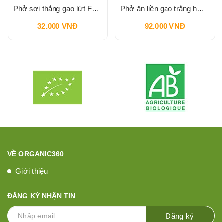
Phở sợi thẳng gạo lứt FUMA 400g
Phở ăn liền gạo trắng hữu cơ Hasa Bio 400g
32.000 VNĐ
92.000 VNĐ
VỀ ORGANIC360
Giới thiệu
ĐĂNG KÝ NHẬN TIN
Đăng ký