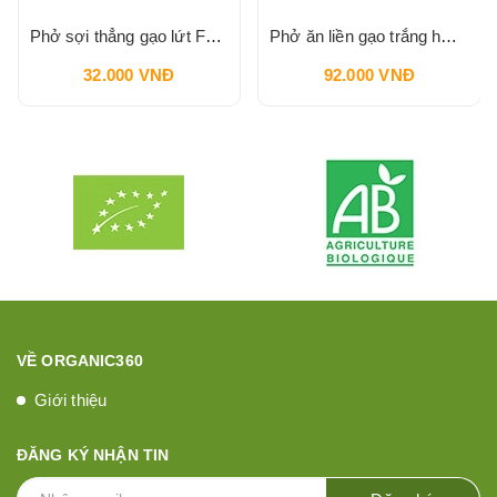
Phở sợi thẳng gạo lứt FUMA 400g
Phở ăn liền gạo trắng hữu cơ Hasa Bio 400g
32.000 VNĐ
92.000 VNĐ
VỀ ORGANIC360
Giới thiệu
ĐĂNG KÝ NHẬN TIN