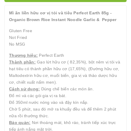
Mì ăn liền hữu cơ vị tỏi và tiêu Perfect Earth 85g -
Organic Brown Rice Instant Noodle Garlic & Pepper
Gluten Free
Not Fried
No MSG
Thương hiệu:
Perfect Earth
Thành phần:
Gạo lứt hữu cơ ( 82,35%), bột nêm vị tỏi và
hạt tiêu có thành phần hữu cơ (17,65%), (Đường hữu cơ,
Maltodextrin hữu cơ, muối biển, gia vị và thảo dược hữu
cơ, chiết xuất nấm men).
Cách sử dụng:
Dùng chế biến các món ăn.
Đổ mì và các gói gia vị ra bát.
Đổ 350ml nước nóng vào và đậy kín nắp.
Chờ 5 phút, sau đó mở ra khuấy đều và để thêm 2 phút
nữa rồi thưởng thức.
Bảo quản:
Nơi thoáng mát, khô ráo, tránh tiếp xúc trực
tiếp ánh nắng mặt trời.