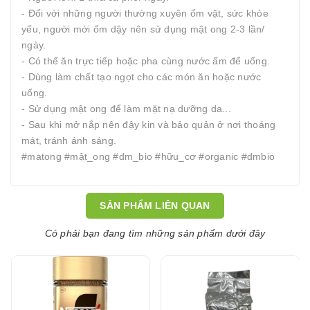
- Đối với những người thường xuyên ốm vặt, sức khỏe
yếu, người mới ốm dậy nên sử dụng mật ong 2-3 lần/
ngày.
- Có thể ăn trực tiếp hoặc pha cùng nước ấm để uống.
- Dùng làm chất tạo ngọt cho các món ăn hoặc nước
uống.
- Sử dụng mật ong để làm mặt nạ dưỡng da...
- Sau khi mở nắp nên đậy kin và bảo quản ở nơi thoáng
mát, tránh ánh sáng.
#matong #mật_ong #dm_bio #hữu_cơ #organic #dmbio
SẢN PHẨM LIÊN QUAN
Có phải bạn đang tìm những sản phẩm dưới đây