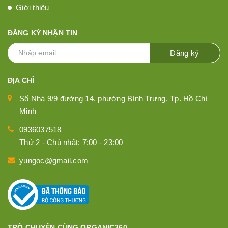
Giới thiệu
ĐĂNG KÝ NHẬN TIN
Đăng ký
ĐỊA CHỈ
Số Nhà 9/9 đường 14, phường Bình Trưng, Tp. Hồ Chí
Minh
0936037518
Thứ 2 - Chủ nhật: 7:00 - 23:00
yungoc@gmail.com
TRÒ CHUYỆN CÙNG ORGANIC360