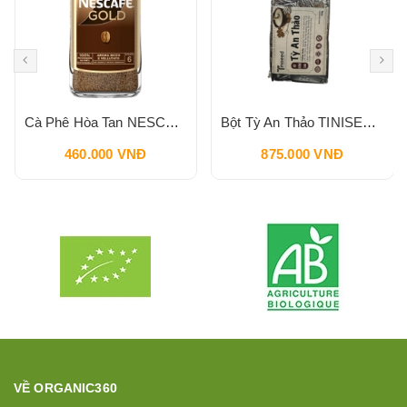
Cà Phê Hòa Tan NESCAFE Gold Cafe UK 200g Intesity 6
Bột Tỳ An Thảo TINISEED Gói Refill 900g
460.000 VNĐ
875.000 VNĐ
VỀ ORGANIC360