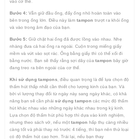
vào cơ thể.
Bước 4:
Vẫn giữ đầu ống, đẩy ống nhỏ hoàn toàn vào
bên trong ống lớn. Điều này làm
tampon
trượt ra khỏi ống
và vào trong âm đạo của bạn.
Bước 5:
Giữ chặt hai ống đã được lồng vào nhau. Nhẹ
nhàng đưa cả hai ống ra ngoài. Cuộn trong miếng giấy
mềm và vứt vào sọt rác. Ống bằng giấy thì có thể xối đi
bằng nước. Bạn sẽ thấy rằng sợi dây của
tampon
bây giờ
đang treo ra bên ngoài của cơ thể.
Khi sử dụng tampons
, điều quan trọng là để lựa chọn độ
thấm hút thấp nhất cần thiết cho lượng kinh của bạn. Và
bởi vì lượng thay đổi từ ngày này sang ngày khác, có khả
năng bạn sẽ cần phải
sử dụng
tampon
các mức độ thấm
hút khác nhau vào những ngày khác nhau trong kỳ kinh.
Lựa chọn độ thấm hút phù hợp thì dựa vào kinh nghiệm,
nhưng theo sách vở, nếu một
tampon
hấp thụ càng nhiều
càng tốt và phải thay nó trước 4 tiếng, thì bạn nên thử loại
có độ thấm hút cao hơn. Trái lại, nếu bạn thay