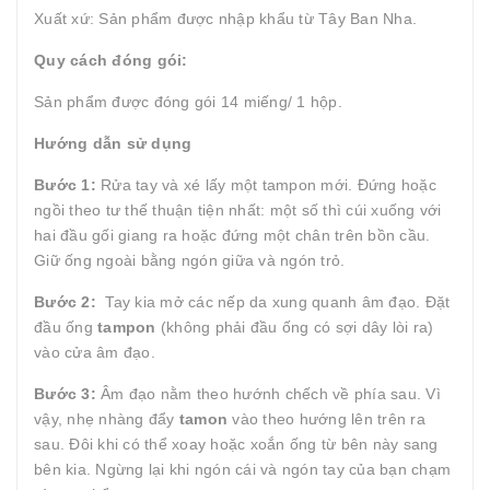
Xuất xứ: Sản phẩm được nhập khẩu từ Tây Ban Nha.
Quy cách đóng gói:
Sản phẩm được đóng gói 14 miếng/ 1 hộp.
Hướng dẫn sử dụng
Bước 1:
Rửa tay và xé lấy một tampon mới. Đứng hoặc
ngồi theo tư thế thuận tiện nhất: một số thì cúi xuống với
hai đầu gối giang ra hoặc đứng một chân trên bồn cầu.
Giữ ống ngoài bằng ngón giữa và ngón trỏ.
Bước 2:
Tay kia mở các nếp da xung quanh âm đạo. Đặt
đầu ống
tampon
(không phải đầu ống có sợi dây lòi ra)
vào cửa âm đạo.
Bước 3:
Âm đạo nằm theo hướnh chếch về phía sau. Vì
vậy, nhẹ nhàng đẩy
tamon
vào theo hướng lên trên ra
sau. Đôi khi có thể xoay hoặc xoắn ống từ bên này sang
bên kia. Ngừng lại khi ngón cái và ngón tay của bạn chạm