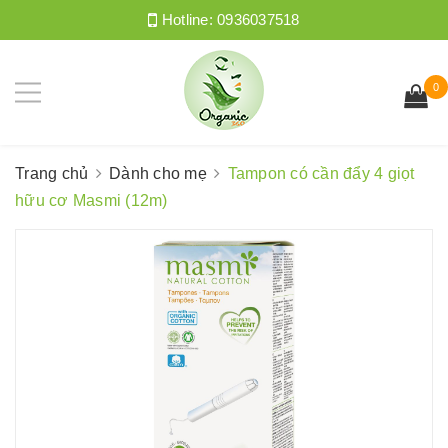
Hotline:
0936037518
0
Trang chủ
Dành cho mẹ
Tampon có cần đẩy 4 giọt
hữu cơ Masmi (12m)