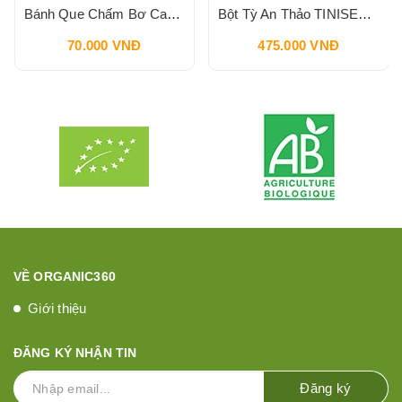
Bánh Que Chấm Bơ Cacao Hạt Phỉ Snack Nutella & Go Breadstick 52g
Bột Tỳ An Thảo TINISEED 450g
70.000 VNĐ
475.000 VNĐ
VỀ ORGANIC360
Giới thiệu
ĐĂNG KÝ NHẬN TIN
Đăng ký