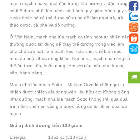
mạch mạch nha vị ngọt đặc trưng. Có hương vị đặc trưng,
có thể được phết lên bánh mì, bánh quy giòn, bánh quy và
rusks hoặc nó có thể được sử dụng để làm ngọt trà, trà
thảo dược, cà phê và đồ nướng.
Ở Việt Nam, mạch nha lúa mạch có tính ngọt tự nhiên nên
thường được sử dụng để thay thể đường trong việc làm
pha chế sữa hạt, làm bánh kẹo, nấu chè, chế biến các
món ăn hoặc thức uống khác. Ngoài ra, mạch nha cũng có
thể ăn trực tiếp, hoặc dùng kèm với các món như khoai,
sắn, bánh tráng,…
Mạch nha lúa mạch Sotto – Malto d’Orzo là chất ngọt tự
nhiên được chiết xuất từ nguyên liệu hữu cơ. Không giống
như đường, mạch nha lúa mạch Sotto không trải qua quá
trình tinh chế nên vẫn giữ được nồng độ tự nhiên của lúa
mạch.
Giá trị dinh dưỡng trên 100 gram
Energia 1351 kJ (318 kcal)