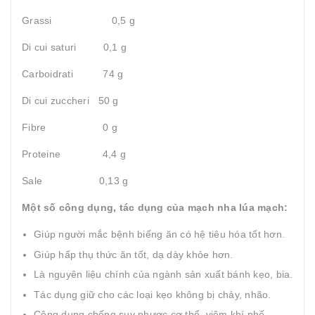
Grassi 0,5 g
Di cui saturi 0,1 g
Carboidrati 74 g
Di cui zuccheri 50 g
Fibre 0 g
Proteine 4,4 g
Sale 0,13 g
Một số công dụng, tác dụng của mạch nha lúa mạch:
Giúp người mắc bệnh biếng ăn có hệ tiêu hóa tốt hơn.
Giúp hấp thụ thức ăn tốt, dạ dày khỏe hơn.
Là nguyên liệu chính của ngành sản xuất bánh kẹo, bia.
Tác dụng giữ cho các loại kẹo không bị chảy, nhão.
Công dụng chống suy nhược cơ thể, viêm khí phế