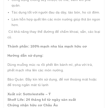
quản.
Tác dụng tốt với người đau dạ dày, táo bón, ho có đờm.
Làm hỗn hợp quết lên các món nướng giúp thịt ăn ngon
hơn.
Có khả năng thay thế đường để chấm khoai, sắn, các loại
củ.
Thành phần: 100% mạch nha lúa mạch hữu cơ
Hướng dẫn sử dụng:
Dùng muỗng múc ra rồi phết lên bánh mì, pha với trà,
phết mạch nha lên các món nướng.
Bảo Quản: Đầy kín khi sử dụng, để nơi thoáng mát hoặc
để trong ngăn mát tủ lạnh
Xuất xứ: Sottolestelle – Ý
Shelf Life: 24 tháng kể từ ngày sản xuất
Chứng nhận hữu cơ Châu Âu