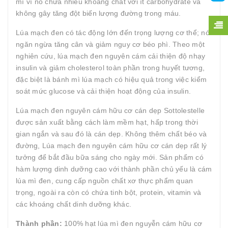
mì vì nó chứa nhiều khoáng chất với ít carbohydrate và
không gây tăng đột biến lượng đường trong máu.
Lúa mạch đen có tác động lớn đến trọng lượng cơ thể; nó
ngăn ngừa tăng cân và giảm nguy cơ béo phì. Theo một
nghiên cứu, lúa mạch đen nguyên cám cải thiện độ nhạy
insulin và giảm cholesterol toàn phần trong huyết tương,
đặc biệt là bánh mì lúa mạch có hiệu quả trong việc kiểm
soát mức glucose và cải thiện hoạt động của insulin.
Lúa mạch đen nguyên cám hữu cơ cán dẹp Sottolestelle
được sản xuất bằng cách làm mềm hạt, hấp trong thời
gian ngắn và sau đó là cán dẹp. Không thêm chất béo và
đường, Lúa mạch đen nguyên cám hữu cơ cán dẹp rất lý
tưởng để bắt đầu bữa sáng cho ngày mới. Sản phẩm có
hàm lượng dinh dưỡng cao với thành phần chủ yếu là cám
lúa mì đen, cung cấp nguồn chất xơ thực phẩm quan
trọng, ngoài ra còn có chứa tinh bột, protein, vitamin và
các khoáng chất dinh dưỡng khác.
Thành phần:
100% hạt lúa mì đen nguyễn cám hữu cơ