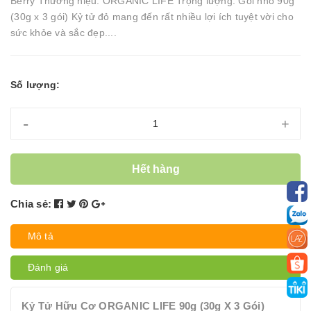
Berry Thương hiệu: ORGANIC LIFE Trọng lượng: Gói nhỏ 90g
(30g x 3 gói) Kỷ tử đỏ mang đến rất nhiều lợi ích tuyệt vời cho
sức khỏe và sắc đẹp....
Số lượng:
-
+
Hết hàng
Chia sẻ:
Mô tả
Đánh giá
Kỷ Tử Hữu Cơ ORGANIC LIFE 90g (30g X 3 Gói)