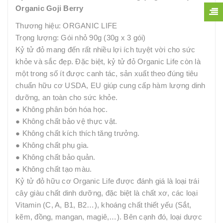
Organic Goji Berry
Thương hiệu: ORGANIC LIFE
Trọng lượng: Gói nhỏ 90g (30g x 3 gói)
Kỷ tử đỏ mang đến rất nhiều lợi ích tuyệt vời cho sức
khỏe và sắc đẹp. Đặc biệt, kỷ tử đỏ Organic Life còn là
một trong số ít được canh tác, sản xuất theo đúng tiêu
chuẩn hữu cơ USDA, EU giúp cung cấp hàm lượng dinh
dưỡng, an toàn cho sức khỏe.
● Không phân bón hóa học.
● Không chất bảo vệ thực vật.
● Không chất kích thích tăng trưởng.
● Không chất phụ gia.
● Không chất bảo quản.
● Không chất tạo màu.
Kỷ tử đỏ hữu cơ Organic Life được đánh giá là loại trái
cây giàu chất dinh dưỡng, đặc biệt là chất xơ, các loại
Vitamin (C, A, B1, B2…), khoáng chất thiết yếu (Sắt,
kẽm, đồng, mangan, magiê,…). Bên cạnh đó, loại dược