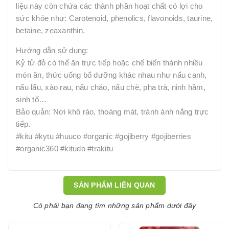
liệu này còn chứa các thành phần hoạt chất có lợi cho
sức khỏe như: Carotenoid, phenolics, flavonoids, taurine,
betaine, zeaxanthin.
Hướng dẫn sử dụng:
Kỷ tử đỏ có thể ăn trực tiếp hoặc chế biến thành nhiều
món ăn, thức uống bổ dưỡng khác nhau như nấu canh,
nấu lẩu, xào rau, nấu cháo, nấu chè, pha trà, ninh hầm,
sinh tố…
Bảo quản: Nơi khô ráo, thoáng mát, tránh ánh nắng trực
tiếp.
#kitu #kytu #huuco #organic #gojiberry #gojiberries
#organic360 #kitudo #trakitu
SẢN PHẨM LIÊN QUAN
Có phải bạn đang tìm những sản phẩm dưới đây