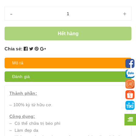
-
+
Hết hàng
Chia sẻ:
Mô tả
Đánh giá
Thành phần:
– 100% kỳ tử hữu cơ.
Công dụng:
– Có thể chữa trị béo phì
– Làm đẹp da