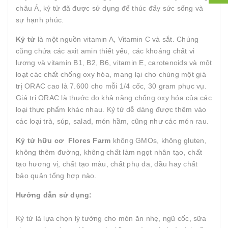
châu Á, kỷ tử đã được sử dụng để thúc đẩy sức sống và
sự hạnh phúc.
Kỷ tử
là một nguồn vitamin A, Vitamin C và sắt. Chúng
cũng chứa các axit amin thiết yếu, các khoáng chất vi
lượng và vitamin B1, B2, B6, vitamin E, carotenoids và một
loạt các chất chống oxy hóa, mang lại cho chúng một giá
trị ORAC cao là 7.600 cho mỗi 1/4 cốc, 30 gram phục vụ.
Giá trị ORAC là thước đo khả năng chống oxy hóa của các
loại thực phẩm khác nhau. Kỷ tử dễ dàng được thêm vào
các loại trà, súp, salad, món hầm, cũng như các món rau.
Kỷ tử hữu cơ Flores Farm
không GMOs, không gluten,
không thêm đường, không chất làm ngọt nhân tạo, chất
tạo hương vị, chất tạo màu, chất phụ da, dầu hay chất
bảo quản tổng hợp nào.
Hướng dẫn sử dụng:
Kỷ tử là lựa chọn lý tưởng cho món ăn nhẹ, ngũ cốc, sữa