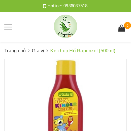
Hotline:
0936037518
0
Trang chủ
Gia vị
Ketchup Hổ Rapunzel (500ml)