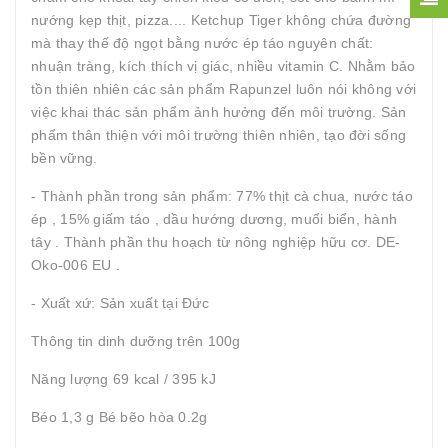
nướng kẹp thịt, pizza.... Ketchup Tiger không chứa đường
mà thay thế độ ngọt bằng nước ép táo nguyên chất:
nhuận tràng, kích thích vị giác, nhiều vitamin C. Nhằm bảo
tồn thiên nhiên các sản phẩm Rapunzel luôn nói không với
việc khai thác sản phẩm ảnh hưởng đến môi trường. Sản
phẩm thân thiện với môi trường thiên nhiên, tạo đời sống
bền vững.
- Thành phần trong sản phẩm: 77% thịt cà chua, nước táo
ép , 15% giấm táo , dầu hướng dương, muối biển, hành
tây . Thành phần thu hoạch từ nông nghiệp hữu cơ. DE-
Oko-006 EU .
- Xuất xứ: Sản xuất tại Đức
Thông tin dinh dưỡng trên 100g
Năng lượng 69 kcal / 395 kJ
Béo 1,3 g Bé bẽo hòa 0.2g