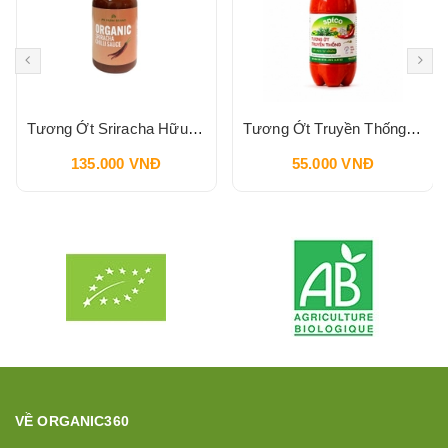
Tương Ớt Sriracha Hữu Cơ Pbfarm 230g
Tương Ớt Truyền Thống SPICO Sriracha Chilli Sauce 240g
135.000 VNĐ
55.000 VNĐ
VỀ ORGANIC360