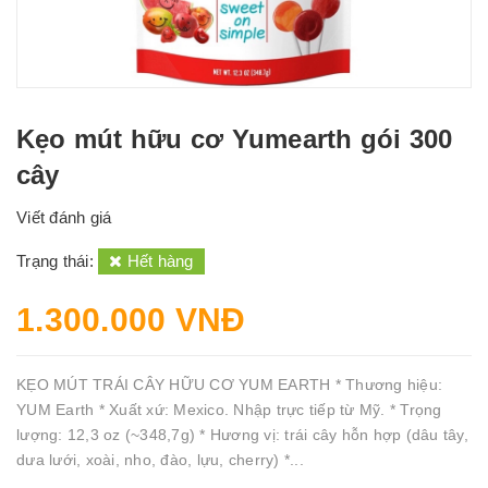
Kẹo mút hữu cơ Yumearth gói 300
cây
Viết đánh giá
Trạng thái:
Hết hàng
1.300.000 VNĐ
KẸO MÚT TRÁI CÂY HỮU CƠ YUM EARTH * Thương hiệu:
YUM Earth * Xuất xứ: Mexico. Nhập trực tiếp từ Mỹ. * Trọng
lượng: 12,3 oz (~348,7g) * Hương vị: trái cây hỗn hợp (dâu tây,
dưa lưới, xoài, nho, đào, lựu, cherry) *...