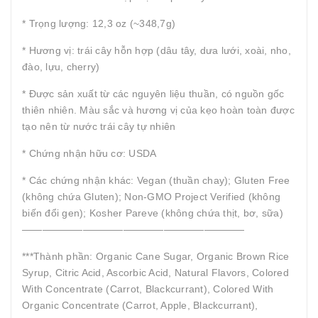
* Trọng lượng: 12,3 oz (~348,7g)
* Hương vị: trái cây hỗn hợp (dâu tây, dưa lưới, xoài, nho,
đào, lựu, cherry)
* Được sản xuất từ các nguyên liệu thuần, có nguồn gốc
thiên nhiên. Màu sắc và hương vị của kẹo hoàn toàn được
tạo nên từ nước trái cây tự nhiên
* Chứng nhận hữu cơ: USDA
* Các chứng nhận khác: Vegan (thuần chay); Gluten Free
(không chứa Gluten); Non-GMO Project Verified (không
biến đổi gen); Kosher Pareve (không chứa thịt, bơ, sữa)
——————————————————————
***Thành phần: Organic Cane Sugar, Organic Brown Rice
Syrup, Citric Acid, Ascorbic Acid, Natural Flavors, Colored
With Concentrate (Carrot, Blackcurrant), Colored With
Organic Concentrate (Carrot, Apple, Blackcurrant),