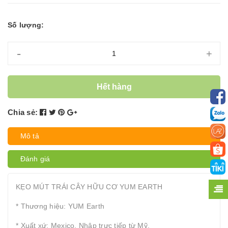
Số lượng:
-
+
Hết hàng
Chia sẻ:
Mô tả
Đánh giá
KẸO MÚT TRÁI CÂY HỮU CƠ YUM EARTH
* Thương hiệu: YUM Earth
* Xuất xứ: Mexico. Nhập trực tiếp từ Mỹ.