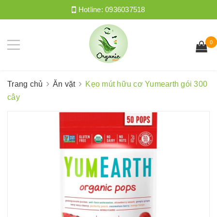
Hotline:
0936037518
0
Trang chủ
Ăn vặt
Kẹo mút hữu cơ Yumearth gói 300
cây