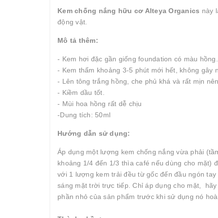
Kem chống nắng hữu cơ Alteya Organics
này l
động vật.
Mô tả thêm:
- Kem hơi đặc gần giống foundation có màu hồng.
- Kem thấm khoảng 3-5 phút mới hết, không gây 
- Lên tông trắng hồng, che phủ khá và rất mịn n
- Kiềm dầu tốt.
- Mùi hoa hồng rất dễ chịu
-Dung tích: 50ml
Hướng dẫn sử dụng:
Áp dụng một lượng kem chống nắng vừa phải (tầm 
khoảng 1/4 đến 1/3 thìa café nếu dùng cho mặt) đ
với 1 lượng kem trải đều từ gốc đến đầu ngón tay t
sáng mặt trời trực tiếp. Chỉ áp dụng cho mặt, h
phần nhỏ của sản phẩm trước khi sử dụng nó hoà