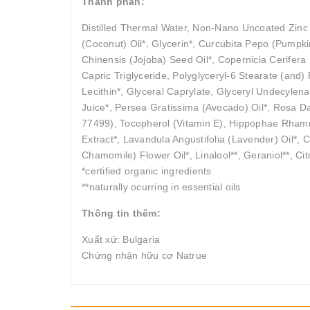
Thành phần:
Distilled Thermal Water, Non-Nano Uncoated Zinc
(Coconut) Oil*, Glycerin*, Curcubita Pepo (Pumpk
Chinensis (Jojoba) Seed Oil*, Copernicia Cerifera
Capric Triglyceride, Polyglyceryl-6 Stearate (and
Lecithin*, Glyceral Caprylate, Glyceryl Undecyle
Juice*, Persea Gratissima (Avocado) Oil*, Rosa D
77499), Tocopherol (Vitamin E), Hippophae Rhamno
Extract*, Lavandula Angustifolia (Lavender) Oil*
Chamomile) Flower Oil*, Linalool**, Geraniol**, Citr
*certified organic ingredients
**naturally ocurring in essential oils
Thông tin thêm:
Xuất xứ: Bulgaria
Chứng nhận hữu cơ Natrue