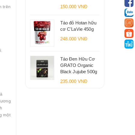
150.000 VNĐ
 trên
Táo đỏ Hotan hữu
cơ C'LaVie 450g
248.000 VNĐ
ì.
Táo Đen Hữu Cơ
GRATO Organic
Black Jujube 500g
235.000 VNĐ
là
 đương
nh
ng một