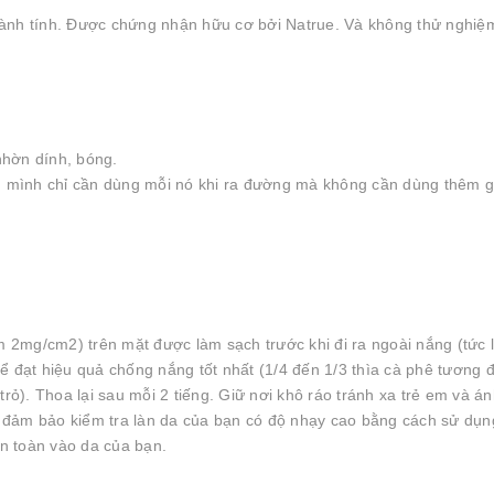
ành tính. Được chứng nhận hữu cơ bởi Natrue. Và không thử nghiệm
nhờn dính, bóng.
ên mình chỉ cần dùng mỗi nó khi ra đường mà không cần dùng thêm g
2mg/cm2) trên mặt được làm sạch trước khi đi ra ngoài nắng (tức 
ể đạt hiệu quả chống nắng tốt nhất (1/4 đến 1/3 thìa cà phê tương
rỏ). Thoa lại sau mỗi 2 tiếng. Giữ nơi khô ráo tránh xa trẻ em và á
ãy đảm bảo kiểm tra làn da của bạn có độ nhạy cao bằng cách sử dụ
n toàn vào da của bạn.