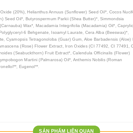
 Oxide (20%), Helianthus Annuus (Sunflower) Seed Oil*, Cocos Nucif
in) Seed Oil*, Butyrospermum Parkii (Shea Butter)*, Simmondsia
 (Carnauba) Wax*, Macadamia Integrifolia (Macadamia) Oil*, Caprylic
) Polyglyceryl-6 Behgenate, Isoamyl Laurate, Cera Alba (Beeswax)*,
nate, Cyamopsis Tetragonoloba (Guar) Gum, Aloe Barbadensis (Aloe) 
amascena (Rose) Flower Extract, Iron Oxides (CI 77492, CI 77491, 
ides (Seabuckthorn) Fruit Extract*, Calendula Officinalis (Flower)
, Cympobogon Martini (Palmarosa) Oil*, Anthemis Nobilis (Roman
onellol**, Eugenol**.
SẢN PHẨM LIÊN QUAN