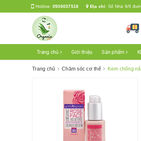
Hotline:
0936037518
Địa chỉ
:
Số Nhà 9/9 đườ
Trang chủ
Giới thiệu
Sản phẩm
K
Trang chủ
Chăm sóc cơ thể
Kem chống nắ