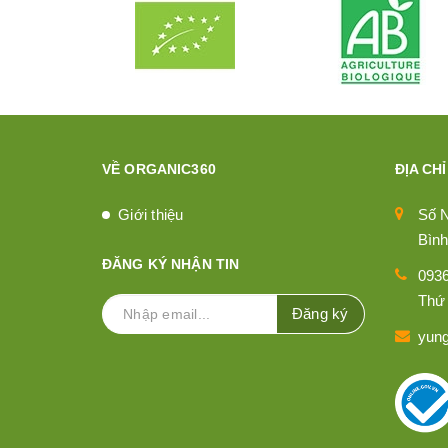
VỀ ORGANIC360
ĐỊA CHỈ
Giới thiệu
Số 
Bình
ĐĂNG KÝ NHẬN TIN
093
Thứ 
Đăng ký
yun