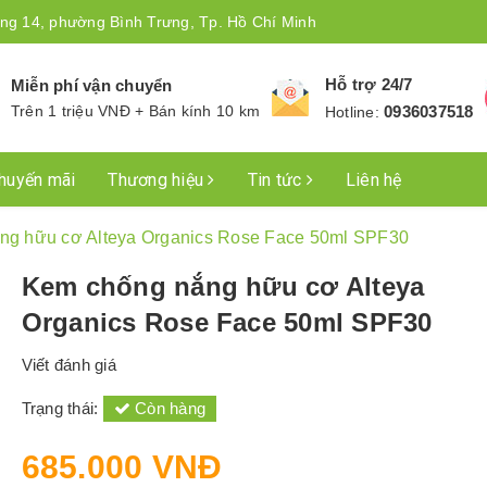
ng 14, phường Bình Trưng, Tp. Hồ Chí Minh
Hỗ trợ 24/7
Miễn phí vận chuyển
Trên 1 triệu VNĐ + Bán kính 10 km
0936037518
Hotline:
huyến mãi
Thương hiệu
Tin tức
Liên hệ
ng hữu cơ Alteya Organics Rose Face 50ml SPF30
Kem chống nắng hữu cơ Alteya
Organics Rose Face 50ml SPF30
Viết đánh giá
Trạng thái:
Còn hàng
685.000 VNĐ