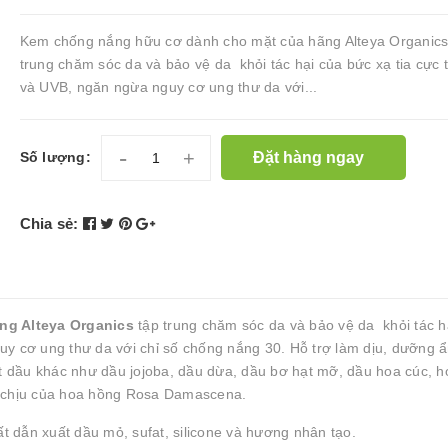
Kem chống nắng hữu cơ dành cho mặt của hãng Alteya Organics
trung chăm sóc da và bảo vệ da khỏi tác hại của bức xạ tia cực 
và UVB, ngăn ngừa nguy cơ ung thư da với...
-
+
Đặt hàng ngay
Số lượng:
Chia sẻ:
ng Alteya Organics
tập trung chăm sóc da và bảo vệ da khỏi tác h
uy cơ ung thư da với chỉ số chống nắng 30. Hỗ trợ làm dịu, dưỡng 
xuất dầu khác như dầu jojoba, dầu dừa, dầu bơ hạt mỡ, dầu hoa cúc, h
ễ chịu của hoa hồng Rosa Damascena.
 dẫn xuất dầu mỏ, sufat, silicone và hương nhân tạo.