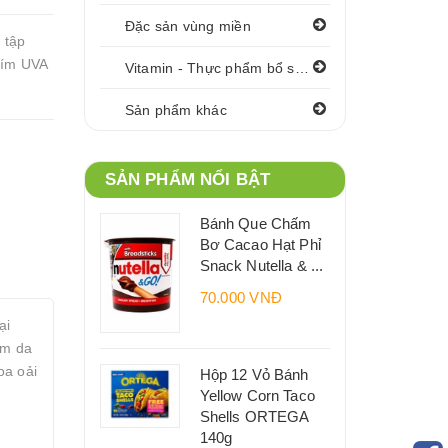
Đặc sản vùng miền
 tập
tím UVA
Vitamin - Thực phẩm bổ sung
Sản phẩm khác
SẢN PHẨM NỔI BẬT
Bánh Que Chấm
Bơ Cacao Hạt Phỉ
Snack Nutella & ...
70.000 VNĐ
ại
ẩm da
oa oải
Hộp 12 Vỏ Bánh
Yellow Corn Taco
Shells ORTEGA
140g