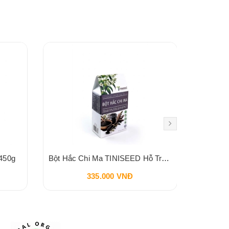
450g
Bột Hắc Chi Ma TINISEED Hỗ Trợ Đen Tóc Bổ Sung Khí Huyết Bổ Thận 450g
335.000 VNĐ