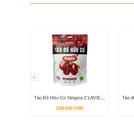
Đậu hà lan xanh hữu cơ Aztec Organics 200g
Táo Đỏ Hữu Cơ Ningxia C'LAVIE 450g
Táo đ
208.000 VNĐ