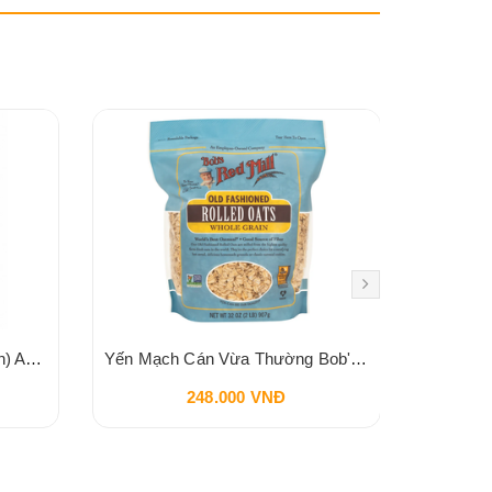
Yến mạch cán hữu cơ (ăn liền) Aztec Organics 180g
Yến Mạch Cán Vừa Thường Bob's Red Mill Old Fashioned Rolled Oats 907g
248.000 VNĐ