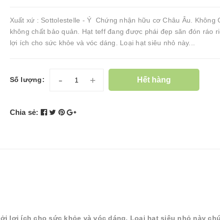
Xuất xứ : Sottolestelle - Ý Chứng nhận hữu cơ Châu Âu. Không
không chất bảo quản. Hạt teff đang được phái đẹp săn đón ráo riê
lợi ích cho sức khỏe và vóc dáng. Loại hạt siêu nhỏ này...
-
+
Hết hàng
Số lượng:
Chia sẻ:
ởi lợi ích cho sức khỏe và vóc dáng. Loại hạt siêu nhỏ này chư