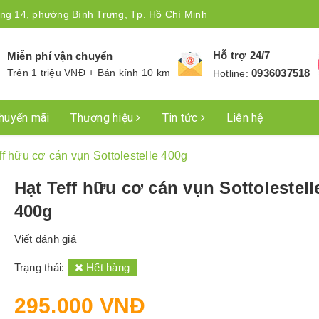
ng 14, phường Bình Trưng, Tp. Hồ Chí Minh
Hỗ trợ 24/7
Miễn phí vận chuyển
Trên 1 triệu VNĐ + Bán kính 10 km
0936037518
Hotline:
huyến mãi
Thương hiệu
Tin tức
Liên hệ
ff hữu cơ cán vụn Sottolestelle 400g
Hạt Teff hữu cơ cán vụn Sottolestell
400g
Viết đánh giá
Trạng thái:
Hết hàng
295.000 VNĐ