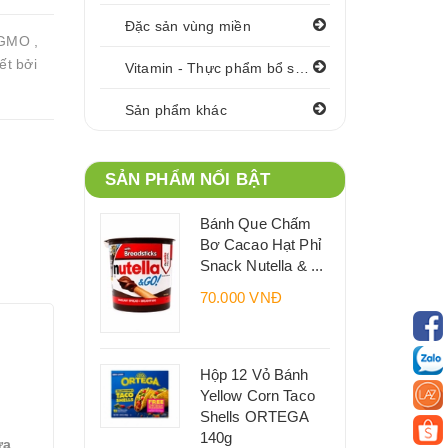
Đặc sản vùng miền
 GMO ,
́t bởi
Vitamin - Thực phẩm bổ sung
Sản phẩm khác
SẢN PHẨM NỔI BẬT
Bánh Que Chấm
Bơ Cacao Hạt Phỉ
Snack Nutella & ...
70.000 VNĐ
Hộp 12 Vỏ Bánh
Yellow Corn Taco
Shells ORTEGA
140g
́a