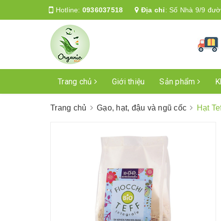
Hotline:
0936037518
Địa chỉ
:
Số Nhà 9/9 đườ
Trang chủ
Giới thiệu
Sản phẩm
K
Trang chủ
Gạo, hạt, đậu và ngũ cốc
Hạt Te