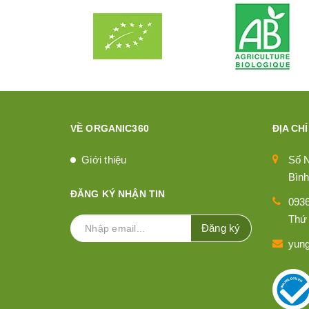
VỀ ORGANIC360
ĐỊA CHỈ
Giới thiệu
Số 
Bình
ĐĂNG KÝ NHẬN TIN
093
Thứ 
Đăng ký
yun