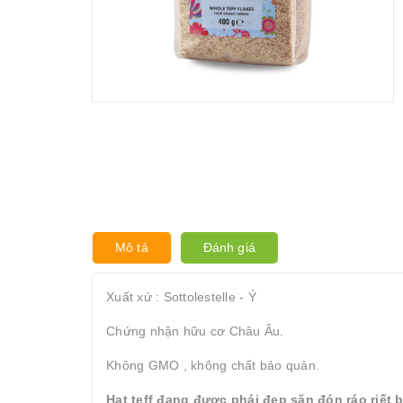
Mô tả
Đánh giá
Xuất xứ : Sottolestelle - Ý
Chứng nhận hữu cơ Châu Âu.
Không GMO , không chất bảo quản.
Hạt teff đang được phái đẹp săn đón ráo riết b