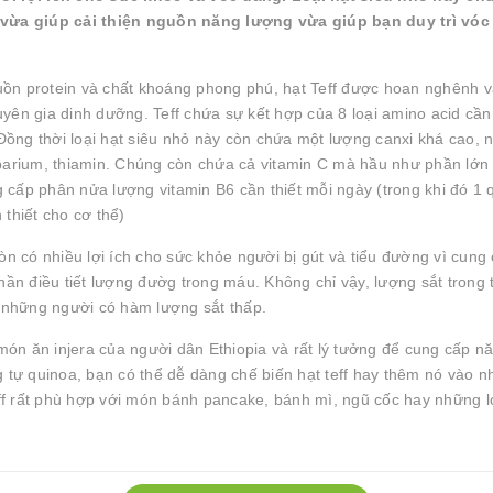
̀a giúp cải thiện nguồn năng lượng vừa giúp bạn duy trì vóc
uồn protein và chất khoáng phong phú, hạt Teff được hoan nghênh v
uyên gia dinh dưỡng. Teff chứa sự kết hợp của 8 loại amino acid cần 
 Đồng thời loại hạt siêu nhỏ này còn chứa một lượng canxi khá cao, n
barium, thiamin. Chúng còn chứa cả vitamin C mà hầu như phần lớn 
ung cấp phân nửa lượng vitamin B6 cần thiết mỗi ngày (trong khi đó 1 
 thiết cho cơ thể)
 có nhiều lợi ích cho sức khỏe người bị gút và tiểu đường vì cung 
hần điều tiết lượng đườg trong máu. Không chỉ vậy, lượng sắt trong 
hững người có hàm lượng sắt thấp.
 món ăn injera của người dân Ethiopia và rất lý tưởng để cung cấp n
tự quinoa, bạn có thể dễ dàng chế biến hạt teff hay thêm nó vào n
 rất phù hợp với món bánh pancake, bánh mì, ngũ cốc hay những lo