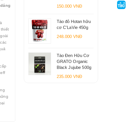
 dáng
150.000 VNĐ
Táo đỏ Hotan hữu
à
cơ C'LaVie 450g
thiết
goài
248.000 VNĐ
các
quả
Táo Đen Hữu Cơ
GRATO Organic
cấp
Black Jujube 500g
teff
235.000 VNĐ
ăng
hững
ại